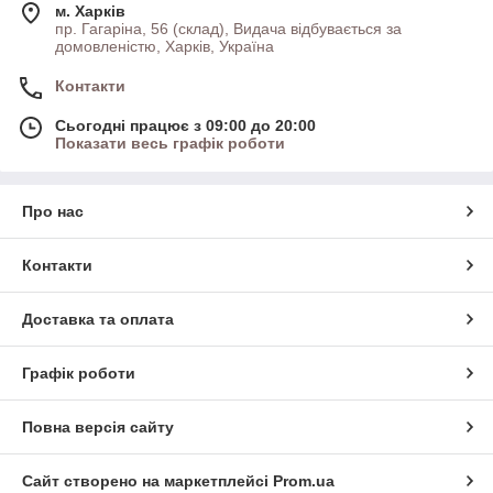
надувних човнів, матрасів, всього переліку надувних виробів
м. Харків
пр. Гагаріна, 56 (склад), Видача відбувається за
Також на нашому сайті є розділ Фотогалерея
, де Ви
домовленістю, Харків, Україна
зможете подивитися на фотографії наших улюблених клієнтів
та їхнього улову.
Якщо Ви хочете поділитися з усіма Вашими
Контакти
фотографіями ― надсилайте їх нам!
Сьогодні працює з 09:00 до 20:00
Показати весь графік роботи
У нашому магазині діє система знижок для
клієнтів.
Про нас
Заповніть анкету в письмовому або усному вигляді та Вам
буде надано код. Сума Ваших покупок накопичуватиметься
та знижка збільшуватиметься.
Контакти
Робити у нас покупки Вигідно!
Ця знижка не діє на акційний товар.
Доставка та оплата
Графік роботи
Повна версія сайту
Шановні гості та клієнти нашого магазину, при
Сайт створено на маркетплейсі
Prom.ua
замовленні уточнюйте ціну, оскільки у зв'язку із