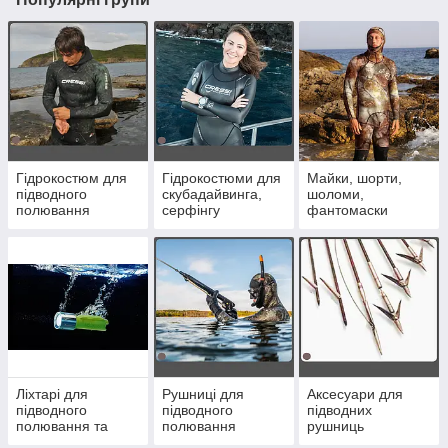
Гідрокостюм для
Гідрокостюми для
Майки, шорти,
підводного
скубадайвинга,
шоломи,
полювання
серфінгу
фантомаски
Ліхтарі для
Рушниці для
Аксесуари для
підводного
підводного
підводних
полювання та
полювання
рушниць
дайвінгу