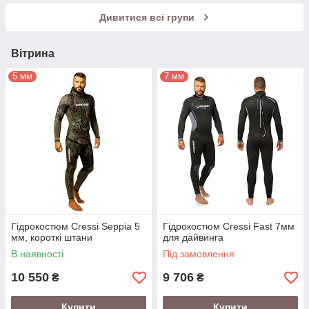
Дивитися всі групи
Вітрина
5 мм
7 мм
Гідрокостюм Cressi Seppia 5
Гідрокостюм Cressi Fast 7мм
мм, короткі штани
для дайвинга
В наявності
Під замовлення
10 550
9 706
₴
₴
Купити
Купити