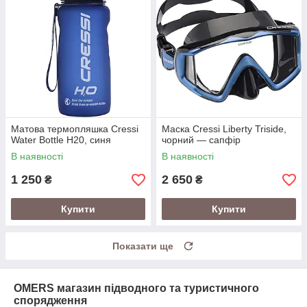
Матова термопляшка Cressi
Маска Cressi Liberty Triside,
Water Bottle H20, синя
чорний — сапфір
В наявності
В наявності
1 250
2 650
₴
₴
Купити
Купити
Показати ще
OMERS магазин підводного та туристичного
спорядження