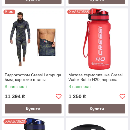
5 мм
XVA670658
Гидрокостюм Cressi Lampuga
Матова термопляшка Cressi
5мм, короткие штаны
Water Bottle H20, червона
В наявності
В наявності
11 394
1 250
₴
₴
Купити
Купити
XVA670620