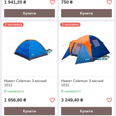
1 941,20
750
₴
₴
Купити
Купити
3 человека
3 человека
Намет Coleman 3-місний
Намет Coleman 3-місний
1012
1011
В наявності
В наявності
1 856,80
3 249,40
₴
₴
Купити
Купити