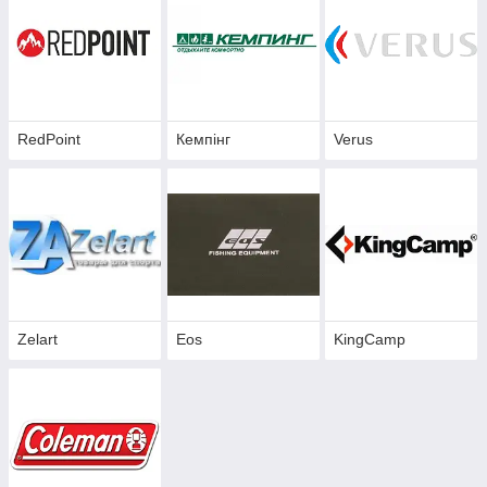
туристичних для будь-якого виду відпочинку. Дуже великий
вибір кемпінгових наметів і наметів для екстремальних
температур. Туристичні намети 1, 2, 3, 4-х місцеві, а також
кемпінгові намети, в яких розміститься 5 і більше
людей.
Кемпінг, Verus, Red Point, Zelart і т.д.
RedPoint
Кемпінг
Verus
Zelart
Eos
KingCamp