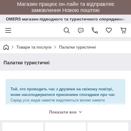
Магазин працює он-лайн та відправляє
замовлення Новою поштою
OMERS магазин підводного та туристичного спорядження
Товари та послуги
Палатки туристичні
Палатки туристичні
Той, хто проводить час з друзями на свіжому повітрі,
може насолоджуватися приємними спогадами про час
Серед усіх видів наметів виділяються великі намети
кемпінгу. Їхня характерна особливість — великий об’єм
спальнів і тамбурів. Палатки кемпінгу призначені
Показати все
здебільшого для тривалого житла на природі і легко
замінюють маленькі стаціонарні будиночки.
В асортименті нашого магазину ви знайдете намети