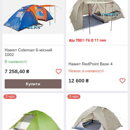
Намет Coleman 6-місний
1002
В наявності
Намет RedPoint Base 4
7 258,40
Немає в наявності
₴
12 600
₴
Купити
3 чел
3 чел