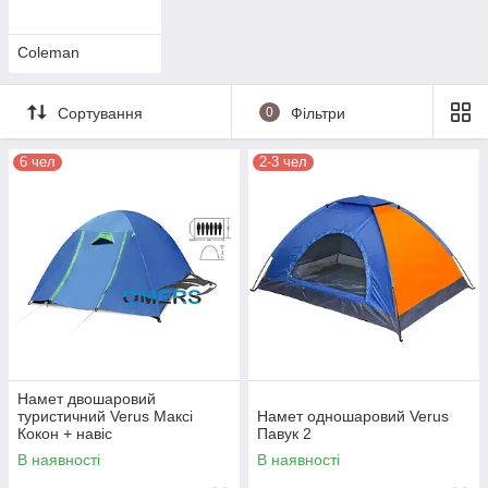
Coleman
Сортування
0
Фільтри
6 чел
2-3 чел
Намет двошаровий
туристичний Verus Максі
Намет одношаровий Verus
Кокон + навіс
Павук 2
В наявності
В наявності