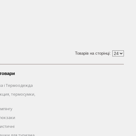
 товари
на і Термоодежда
кция, термосумки,
емпінгу
 Рюкзаки
истичні
ешки для туризма