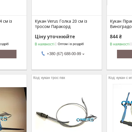
4 см із
Кукан Verus Голка 20 см із
Кукан Піра
тросом Паракорд
Виноградо
Ціну уточнюйте
844 ₴
В наявності
В наявності
оздріб
Оптом і в роздріб
+380 (67) 688-00-99
кукан трос пвх
кукан с 