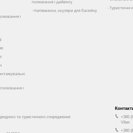
полювання і дайвінгу
Туристичні 
Напівмаски, окуляри для басейну
полювання і
і
ві
і
и
антажувальні
 полювання і
водного та туристичного спорядження
+380 (
Viber
+380 (