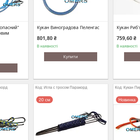
зопасний"
Кукан Виноградова Пеленгас
Кукан Риб'
овим
801,80 ₴
759,60 ₴
В наявності
В наявності
Купити
корд
Игла с тросом Паракорд
Кукан Пи
20 см
Новинка