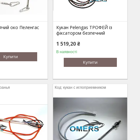
ячий око Пеленгас
Кукан Pelengas ТРОФЕЙ із
фіксатором безпечний
1 519,20 ₴
В наявності
Купити
Купити
ранья
кукан с иглоприемником