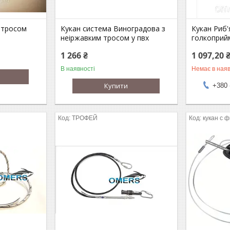
з тросом
Кукан система Виноградова з
Кукан Риб'
неіржавким тросом у пвх
голкоприй
1 266 ₴
1 097,20 
В наявності
Немає в наяв
Купити
+380 
ТРОФЕЙ
кукан с 