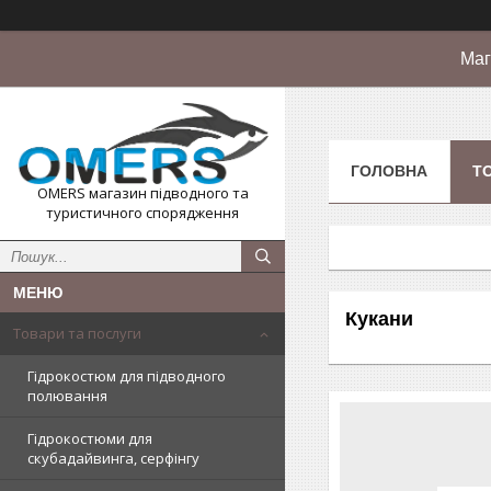
Маг
ГОЛОВНА
Т
OMERS магазин підводного та
туристичного спорядження
Кукани
Товари та послуги
Гідрокостюм для підводного
полювання
Гідрокостюми для
скубадайвинга, серфінгу