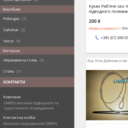
Кукан Риб'яче око V
Виробник
підводного полюва
Pelengas
7
200 ₴
Немає в наявності
Опто
Salvimar
2
+380 (67) 688-0
Verus
9
Матеріал
Нержавіюча сталь
3
Игла Дайнема в пвх
Сталь
1
КОНТАКТИ
OMERS магазин підводного та
туристичного спорядження
Магазин спорядження OMERS