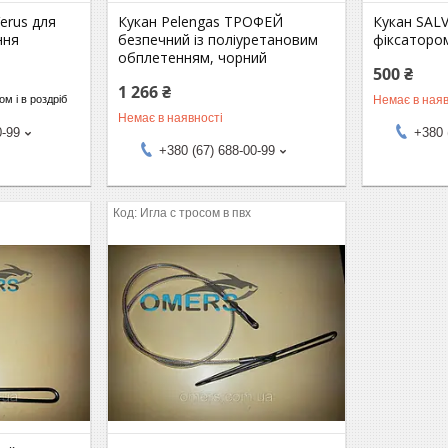
erus для
Кукан Pelengas ТРОФЕЙ
Кукан SALV
ння
безпечний із поліуретановим
фіксаторо
обплетенням, чорний
500 ₴
1 266 ₴
Немає в наяв
м і в роздріб
Немає в наявності
0-99
+380 
+380 (67) 688-00-99
Игла с тросом в пвх