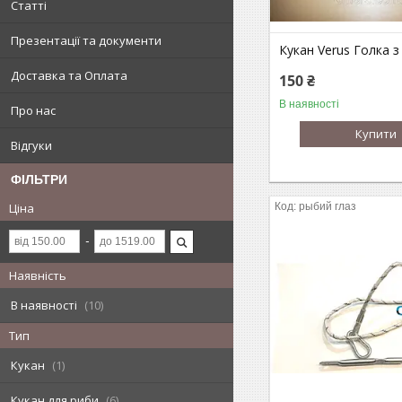
Статті
Презентації та документи
Кукан Verus Голка 
Доставка та Оплата
150 ₴
В наявності
Про нас
Купити
Відгуки
ФІЛЬТРИ
рыбий глаз
Ціна
Наявність
В наявності
10
Тип
Кукан
1
Кукан для риби
6