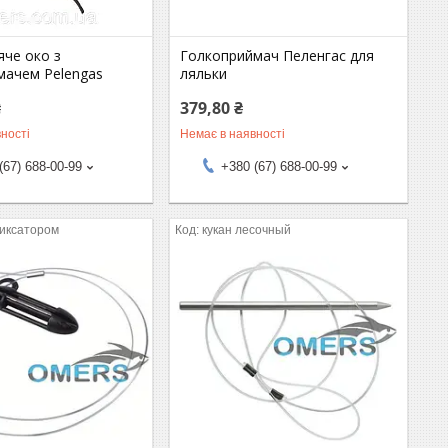
яче око з
Голкоприймач Пеленгас для
мачем Pelengas
ляльки
₴
379,80 ₴
ності
Немає в наявності
(67) 688-00-99
+380 (67) 688-00-99
фиксатором
кукан лесочный