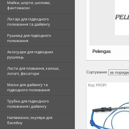
Майки, шорти, шоломи,
фантомаски
Ліхтарі для підводного
полювання та дайвінгу
Рушниці для підводного
полювання
Pelengas
Аксесуари для підводних
рушниць
Ласти для плавання, калоші,
лопаті, фіксатори
Маски для дайвінгу та
PROFI
підводного полювання
Трубки для підводного
полювання і дайвінгу
Напівмаски, окуляри для
басейну