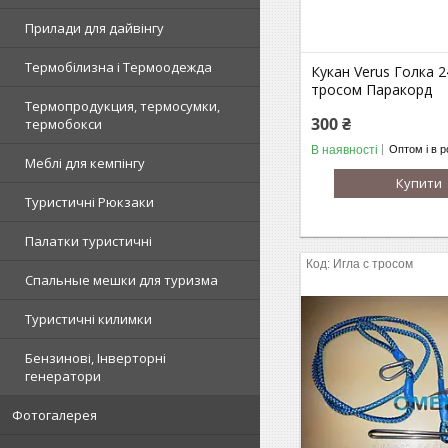
Прилади для дайвінгу
Термобілизна і Термоодежда
Кукан Verus Голка 2
тросом Паракорд
Термопродукция, термосумки,
300 ₴
термобокси
В наявності
Оптом і в р
Меблі для кемпінгу
Купити
Туристичні Рюкзаки
Палатки туристичні
Игла с тросом
Спальные мешки для туризма
Туристичні килимки
Бензинові, Інверторні
генератори
Фотогалерея