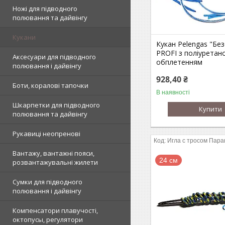
Ножі для підводного
полювання та дайвінгу
Кукани
Кукан Pelengas "Бе
PROFI з поліуретан
Аксесуари для підводного
обплетенням
полювання і дайвінгу
928,40 ₴
Боти, коралові тапочки
В наявності
Шкарпетки для підводного
Купити
полювання та дайвінгу
Рукавиці неопренові
Игла с тросом Пара
Вантажу, вантажні пояси,
24 см
розвантажувальні жилети
Сумки для підводного
полювання і дайвінгу
Компенсатори плавучості,
октопусы, регулятори