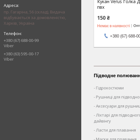
Кукан Verus Голка 
пвх
пр. Гагаріна, 56 (склад), Видача
150 ₴
відбувається за домовленістю,
Харків, Україна
Немає в наявності
Опто
+380 (67) 688-0
+380 (67) 688-00-99
Viber
+380 (63) 595-00-17
Viber
Підводне полюван
Гідрокостюми
Рушниці для підводн
Аксесуари для рушни
Ліхтарі для підводног
дайвінгу
Ласти для плавання
Маски для плавання