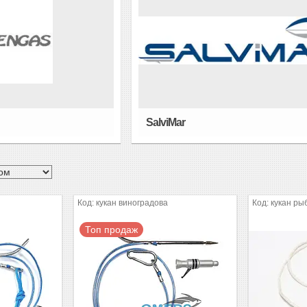
SalviMar
кукан виноградова
кукан ры
Топ продаж