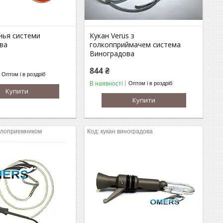
нья системи
Кукан Verus з
ва
голкопприймачем система
Виноградова
844 ₴
Оптом і в роздріб
В наявності
Оптом і в роздріб
Купити
Купити
иглоприемником
кукан виноградова