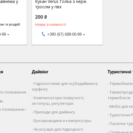
Дайнема у
Кукан Verus Голка з нерж.
тросом у пвх
200 ₴
Немає в наявності
м і в роздріб
0-99
+380 (67) 688-00-99
ня
Дайвінг
Туристичні
Гідрокостюми для скубадайвинга,
Термобілиз
серфінгу
ого полювання
Термопроду
Компенсатори плавучості,
термобокси
ць
октопусы, регулятори
Меблі для к
о полювання і
Прилади для дайвінгу
Туристичні
Буксировщики и компрессоры
Палатки тур
Аксесуари для підводного
Спальные м