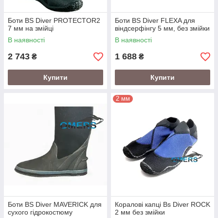
Боти BS Diver PROTECTOR2
Боти BS Diver FLEXA для
7 мм на змійці
віндсерфінгу 5 мм, без змійки
В наявності
В наявності
2 743
1 688
₴
₴
Купити
Купити
2 мм
Боти BS Diver MAVERICK для
Коралові капці Bs Diver ROCK
сухого гідрокостюму
2 мм без змійки