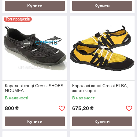
Купити
Купити
Топ продажів
Коралові капці Cressi SHOES
Коралові капці Cressi ELBA,
NOUMEA
жовто-чорні
В наявності
В наявності
800
675,20
₴
₴
Купити
Купити