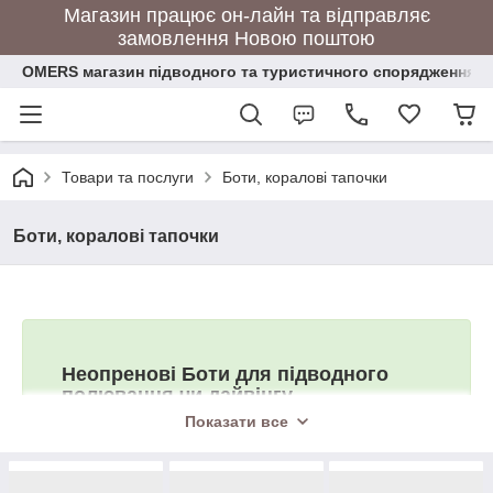
Магазин працює он-лайн та відправляє
замовлення Новою поштою
OMERS магазин підводного та туристичного спорядження
Товари та послуги
Боти, коралові тапочки
Боти, коралові тапочки
Неопренові Боти для підводного
полювання чи дайвінгу.
Показати все
дубльовані нейлоном з двох сторін
(найчастіше зустрічаються в товщині 5-7 мм.
Надягаються без зайвих зусиль. Може бути
змійка в моделях товщиною 5-7 мм. У більш