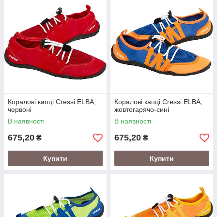
Коралові капці Cressi ELBA,
Коралові капці Cressi ELBA,
червоні
жовтогарячо-сині
В наявності
В наявності
675,20
675,20
₴
₴
Купити
Купити