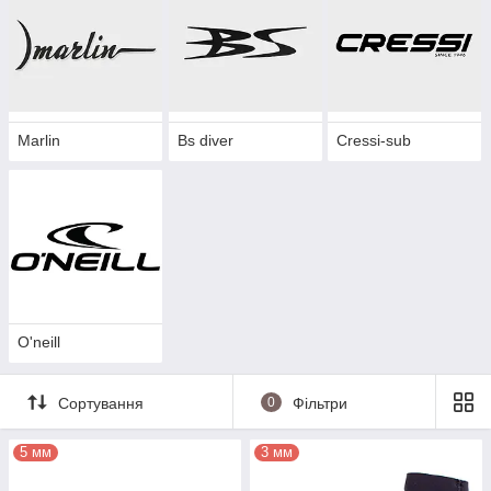
тонких може не бути змійки)
Підошва - гума, яка трохи закриває контур
стопи, щоб у разі ходьби не проколоти
неопренову панчоху
На п'яті з гуми може бути виступ, може не
бути. Цей виступ служить додатковим
Marlin
Bs diver
Cressi-sub
помічником, щоб ласти з зачепом надійніше
сиділи на нозі.
У бот для теплоти підтягується шкарпетка з
неопрену, завтовшки 3-5мм. Для додаткового
тепла та для захисту від води. Бо в боти через
змійку вода проникає.
У нашому магазині Ви можете підібрати для
себе Sargan, Cressi, Bs Diver, Marlin
O'neill
Сортування
0
Фільтри
5 мм
3 мм