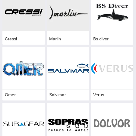
Трубка з двома клапанами
- найпопулярніша так як підійде
як новачкові, так і професіонала. При використанні даної
трубки не потрібно переживати, що в трубку вода потрапить
за нырке - клапан надійно закриє вхід трубки.
У нашому магазині Омерс Ви зможете підібрати для себе
трубку, а якщо Ви сумніваєтеся, телефонуйте і ми
Cressi
Marlin
Bs diver
допоможемо Вам підібрати трубку під Вас.
Omer
Salvimar
Verus