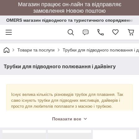
Магазин працює он-лайн та відправляє
замовлення Новою поштою
OMERS магазин підводного та туристичного спорядження
Товари та послуги
Трубки для підводного полювання і д
Трубки для підводного полювання і дайвінгу
Існує велика кількість різновидів трубок для плавання. Так
само існують трубки для підводних мисливців, дайверів і
просто для любителів поплавати з маскою і трубкою.
Трубки для підводних мисливців
відрізняються
Показати все
найпростішою формою - без клапанної системою і м'яким
корпусом. Підводні мисливці в пошуках заміни верхнього
клапана Виноградова воліють трубки з верхнім або двома
клапанами.