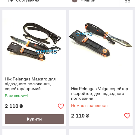
продуктивність та безпеку.
1. Виняткова якість: підводні ножі виготовляються із
високоякісних матеріалів
2. Продуманий дизайн: підводні ножі Pelengas мають
ергономічний дизайн, що забезпечує зручність і
точність при використанні.
3. Різноманітність моделей: Ми пропонуємо широкий
вибір ножів для підводного полювання, дозволяючи
кожному підводному мисливцеві знайти ідеальну
модель, що відповідає його потребам.
Покладайтеся на Pelengas під час полювання, і ви
оціните різницю, яку може надати ця продукція. Ми
Ніж Pelengas Maestro для
робимо підводне полювання захоплюючим, безпечним
підводного полювання,
серейтор/ прямий
Ніж Pelengas Volga серейтор
і ефективним.
/ серейтор, для підводного
В наявності
полювання
2 110
Немає в наявності
₴
2 110
₴
Купити