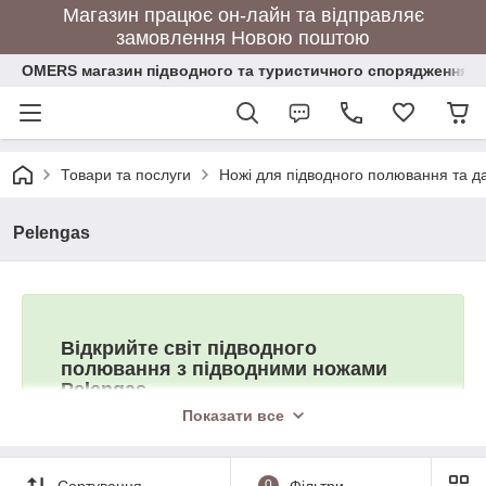
Магазин працює он-лайн та відправляє
замовлення Новою поштою
OMERS магазин підводного та туристичного спорядження
Товари та послуги
Ножі для підводного полювання та да
Pelengas
Відкрийте світ підводного
полювання з підводними ножами
Pelengas
Показати все
Підводні ножі Pelengas є винятковою комбінацією
надійності, функціональності та якості. Підводні ножі
розроблені з урахуванням усіх особливостей
підводного полювання, забезпечуючи максимальну
Сортування
0
Фільтри