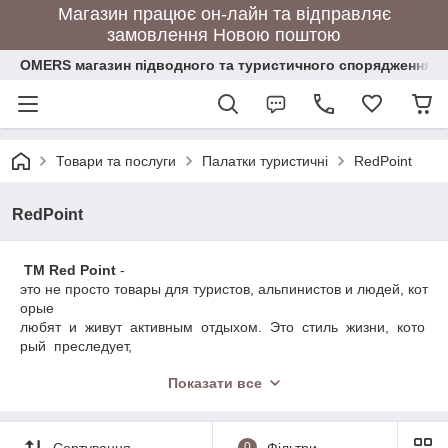
Магазин працює он-лайн та відправляє
замовлення Новою поштою
OMERS магазин підводного та туристичного спорядження
Товари та послуги
Палатки туристичні
RedPoint
RedPoint
ТМ Red Point
-
это не просто товары для туристов, альпинистов и людей, кот
орые
любят и живут активным отдыхом. Это стиль жизни, кото
рый преследует,
вдохновляет и заставляет восхищаться.
Показати все
Мы взяли во внимание опыт прошлого, наложили на не
го настоящие для того,
чтобы создать многообещающие будущее в сфере туристиче
ского снаряжения.
Сортування
0
Фільтри