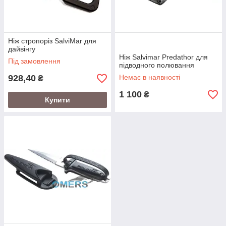
Ніж стропоріз SalviMar для
дайвінгу
Ніж Salvimar Predathor для
Під замовлення
підводного полювання
928,40
Немає в наявності
₴
1 100
₴
Купити