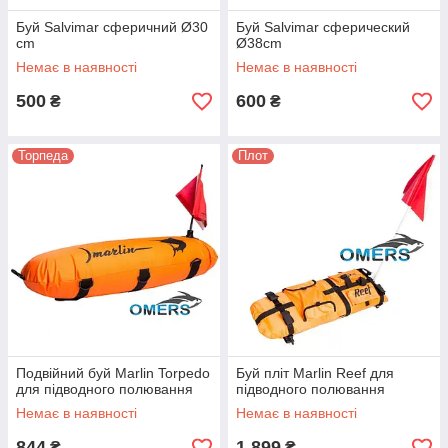
Буй Salvimar сферичний Ø30
Буй Salvimar сферический
cm
Ø38cm
Немає в наявності
Немає в наявності
500
600
₴
₴
Торпеда
Плот
Подвійний буй Marlin Torpedo
Буй пліт Marlin Reef для
для підводного полювання
підводного полювання
Немає в наявності
Немає в наявності
844
1 899
₴
₴