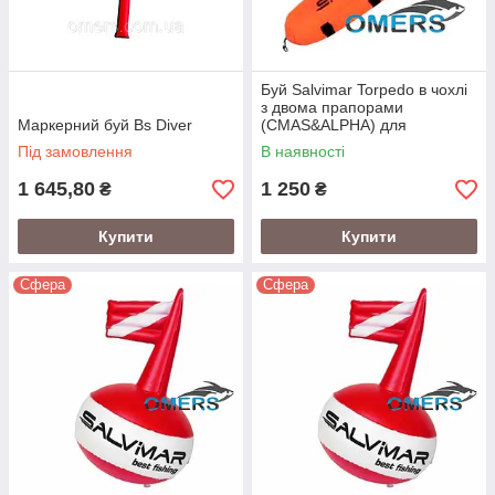
Буй Salvimar Torpedo в чохлі
з двома прапорами
Маркерний буй Bs Diver
(CMAS&ALPHA) для
підводного полювання
Під замовлення
В наявності
1 645,80
1 250
₴
₴
Купити
Купити
Сфера
Сфера