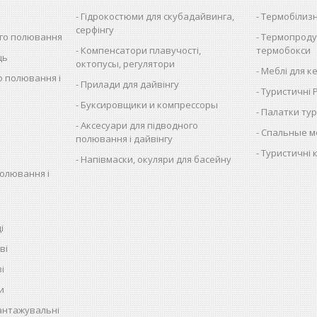
Гідрокостюми для скубадайвинга,
Термобілиз
серфінгу
ого полювання
Термопроду
Компенсатори плавучості,
термобокси
ць
октопусы, регулятори
Меблі для к
о полювання і
Прилади для дайвінгу
Туристичні
Буксировщики и компрессоры
Палатки тур
Аксесуари для підводного
Спальные м
полювання і дайвінгу
Туристичні 
Напівмаски, окуляри для басейну
полювання і
і
ві
і
и
антажувальні