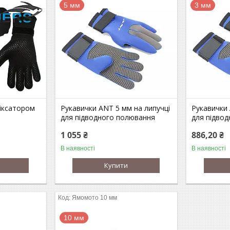
5 мм
3 мм
фіксатором
Рукавички ANT 5 мм на липучці
Рукавички 
для підводного полювання
для підво
1 055 ₴
886,20 ₴
В наявності
В наявності
Купити
Ямомото 10 мм
10 мм