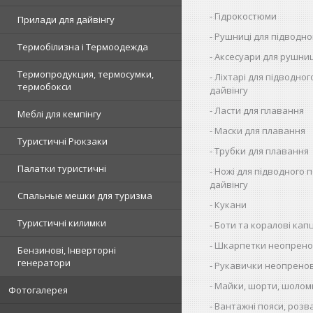
Гідрокостюми
Прилади для дайвінгу
Рушниці для підводн
Термобілизна і Термоодежда
Аксесуари для рушни
Термопродукция, термосумки,
Ліхтарі для підводног
термобокси
дайвінгу
Ласти для плавання
Меблі для кемпінгу
Маски для плавання
Туристичні Рюкзаки
Трубки для плавання
Палатки туристичні
Ножі для підводного 
дайвінгу
Спальные мешки для туризма
Кукани
Туристичні килимки
Боти та коралові капц
Шкарпетки неопрено
Бензинові, Інверторні
генератори
Рукавички неопренов
Майки, шорти, шолом
Фотогалерея
Вантажні пояси, розв