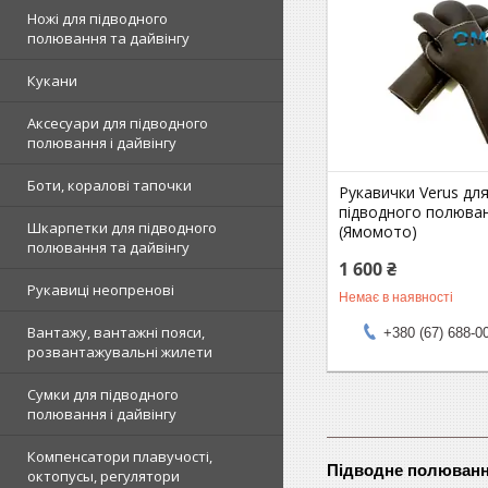
Ножі для підводного
полювання та дайвінгу
Кукани
Аксесуари для підводного
полювання і дайвінгу
Боти, коралові тапочки
Рукавички Verus дл
підводного полюва
Шкарпетки для підводного
(Ямомото)
полювання та дайвінгу
1 600 ₴
Рукавиці неопренові
Немає в наявності
Вантажу, вантажні пояси,
+380 (67) 688-0
розвантажувальні жилети
Сумки для підводного
полювання і дайвінгу
Компенсатори плавучості,
Підводне полюван
октопусы, регулятори