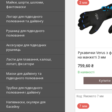
Майки, шорти, шоломи,
3 мм
фантомаски
Ліхтарі для підводного
полювання та дайвінгу
Рушниці для підводного
полювання
Аксесуари для підводних
рушниць
Рукавички Verus з 
на манжеті 3 мм
Ласти для плавання, калоші,
лопаті, фіксатори
759,60 ₴
В наявності
Маски для дайвінгу та
підводного полювання
Купити
Трубки для підводного
полювання і дайвінгу
Ямомото 7 мм
Напівмаски, окуляри для
7 мм
басейну