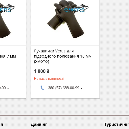
я
Рукавички Verus для
ння 7 мм
підводного полювання 10 мм
(Ямото)
1 800 ₴
Немає в наявності
0-99
+380 (67) 688-00-99
ня
Дайвінг
Туристичні