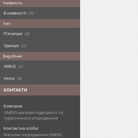
Наявність
В наявності
3
Тип
П'ятипалі
4
Трипалі
2
Виробник
VERUS
2
Verus
4
КОНТАКТИ
OMERS магазин підводного та
туристичного спорядження
Магазин спорядження OMERS