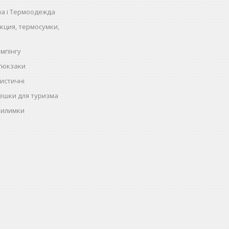
на і Термоодежда
кция, термосумки,
емпінгу
 Рюкзаки
истичні
ешки для туризма
килимки