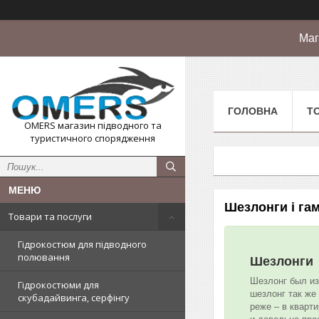
Маг
ГОЛОВНА
Т
OMERS магазин підводного та
туристичного спорядження
Шезлонги і га
Товари та послуги
Гідрокостюм для підводного
полювання
Шезлонги
Шезлонг был из
Гідрокостюми для
шезлонг так же
скубадайвинга, серфінгу
реже – в кварт