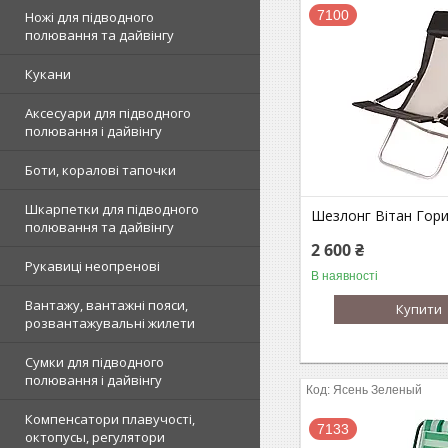
7100
Ножі для підводного
полювання та дайвінгу
Кукани
Аксесуари для підводного
полювання і дайвінгу
Боти, коралові тапочки
Шкарпетки для підводного
Шезлонг Вітан Гор
полювання та дайвінгу
2 600 ₴
Рукавиці неопренові
В наявності
Вантажу, вантажні пояси,
Купити
розвантажувальні жилети
Сумки для підводного
полювання і дайвінгу
Ясень Зеленый
Компенсатори плавучості,
7133
октопусы, регулятори