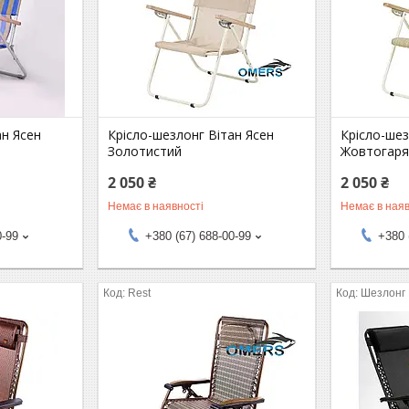
ан Ясен
Крісло-шезлонг Вітан Ясен
Крісло-шез
Золотистий
Жовтогаря
2 050 ₴
2 050 ₴
Немає в наявності
Немає в наяв
0-99
+380 (67) 688-00-99
+380 
Rest
Шезлонг 