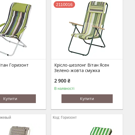
2110016
ітан Горизонт
Крісло-шезлонг Вітан Ясен
Зелено-жовта смужка
2 900 ₴
В наявності
Купити
Купити
ежевый
Горизонт