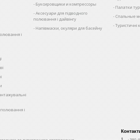
Буксировщики и компрессоры
Палатки тур
Аксесуари для підводного
Спальные м
полювання і дайвінгу
Туристичні 
Напівмаски, окуляри для басейну
полювання і
і
ві
і
и
антажувальні
 полювання і