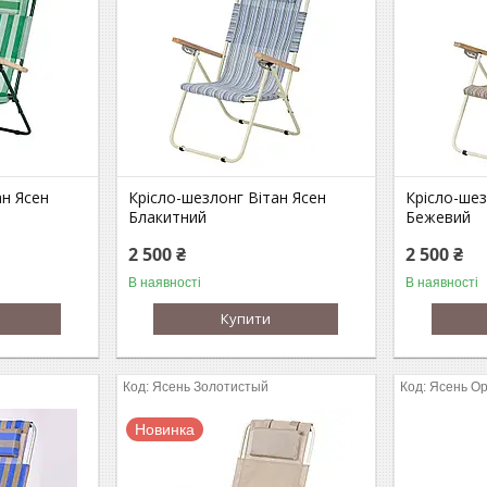
ан Ясен
Крісло-шезлонг Вітан Ясен
Крісло-шез
Блакитний
Бежевий
2 500 ₴
2 500 ₴
В наявності
В наявності
Купити
Ясень Золотистый
Ясень О
Новинка