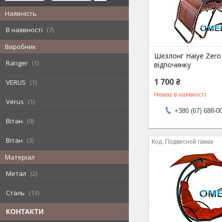
Наявність
В наявності
7
Виробник
Шезлонг Haiye Zero
Ranger
1
відпочинку
1 700 ₴
VERUS
1
Немає в наявності
Verus
1
+380 (67) 688-0
Вітан
9
Вітан
3
Подвесной гамак
Матеріал
Метал
2
Сталь
13
КОНТАКТИ