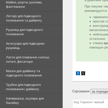
и довольно про
Майки, шорти, шоломи,
фантомаски
При покупке та
рекомендуется 
Ліхтарі для підводного
гармоничн
полювання та дайвінгу
простая с
конструкц
Рушниці для підводного
металлическ
полювання
небольшие
остальных;
спинка
кр
Аксесуари для підводних
помощью рег
рушниць
Ласти для плавання, калоші,
лопаті, фіксатори
Маски для дайвінгу та
підводного полювання
Трубки для підводного
полювання і дайвінгу
Напівмаски, окуляри для
Горизонт черный
басейну