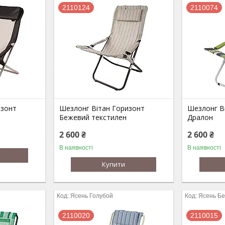
2110124
2110074
изонт
Шезлонг Вітан Горизонт
Шезлонг В
Бежевий текстилен
Дралон
2 600 ₴
2 600 ₴
В наявності
В наявності
Купити
Ясень Голубой
Ясень Б
2110020
2110015