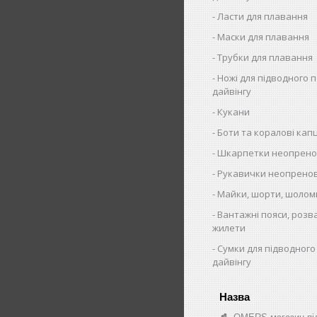
Ласти для плавання
Маски для плавання
Трубки для плавання
Ножі для підводного 
дайвінгу
Кукани
Боти та коралові капц
Шкарпетки неопрено
Рукавички неопренов
Майки, шорти, шолом
Вантажні пояси, розв
жилети
Сумки для підводного
дайвінгу