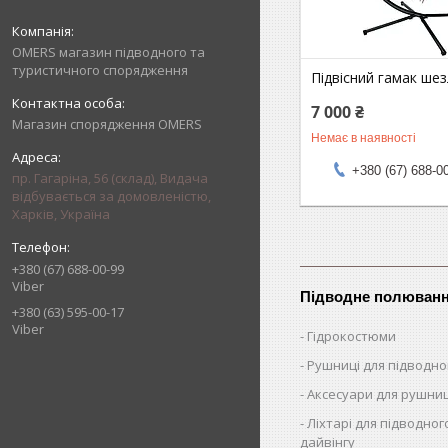
OMERS магазин підводного та
туристичного спорядження
Підвісний гамак ше
7 000 ₴
Магазин спорядження OMERS
Немає в наявності
+380 (67) 688-0
пр. Гагаріна, 56 (склад), Видача
відбувається за домовленістю,
Харків, Україна
+380 (67) 688-00-99
Viber
Підводне полюван
+380 (63) 595-00-17
Viber
Гідрокостюми
Рушниці для підводн
Аксесуари для рушни
Ліхтарі для підводног
дайвінгу