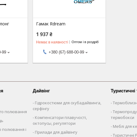
злонг
Гамак Rdream
1 937 ₴
Немає в наявності
Оптом і в роздріб
0-99
+380 (67) 688-00-99
ня
Дайвінг
Туристичні
Гідрокостюми для скубадайвинга,
Термобілиз
серфінгу
ого полювання
Термопроду
Компенсатори плавучості,
термобокси
ць
октопусы, регулятори
Меблі для к
о полювання і
Прилади для дайвінгу
Туристичні