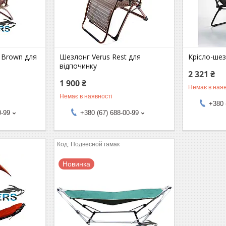
 Brown для
Шезлонг Verus Rest для
Крісло-шез
відпочинку
2 321 ₴
1 900 ₴
Немає в наяв
Немає в наявності
+380 
0-99
+380 (67) 688-00-99
Подвесной гамак
Новинка