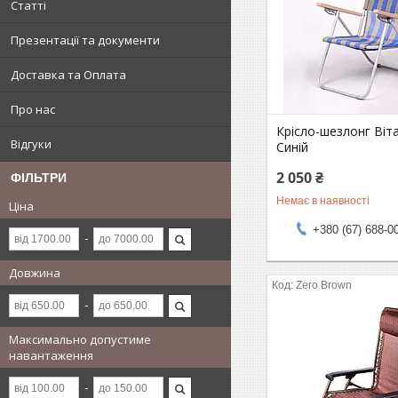
Статті
Презентації та документи
Доставка та Оплата
Про нас
Крісло-шезлонг Віт
Відгуки
Синій
2 050 ₴
ФІЛЬТРИ
Немає в наявності
Ціна
+380 (67) 688-0
Довжина
Zero Brown
Максимально допустиме
навантаження