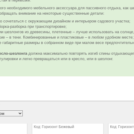
стая в перевозке.
кого необходимого мебельного аксессуара для пассивного отдыха, как ше
обращать внимание на некоторые существенные детали:
о сочетаться с окружающим дизайном и интерьером садового участка;
борка-разборка при транспортировке;
ии шезлонгов из древесины, плетенные – лучше использовать на солнце
ие – в тени. Комбинированные и пластиковые – в любом удобном месте;
 габаритные размеры в собранном виде при малом весе предпочтитель
есло-шезлонга
должна максимально повторять изгиб спины отдыхающег
улировки и легко превращаться или в кресло, или в шезлонг.
Горизонт Бежевый
Горизон