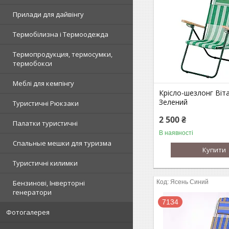
Прилади для дайвінгу
Термобілизна і Термоодежда
Термопродукция, термосумки,
термобокси
Меблі для кемпінгу
Крісло-шезлонг Віт
Зелений
Туристичні Рюкзаки
2 500 ₴
Палатки туристичні
В наявності
Спальные мешки для туризма
Купити
Туристичні килимки
Ясень Синий
Бензинові, Інверторні
генератори
7134
Фотогалерея