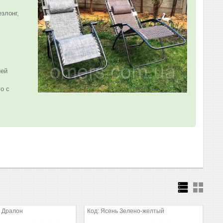
злонг,
,
ней
о с
т Дралон
Ясень Зелено-желтый