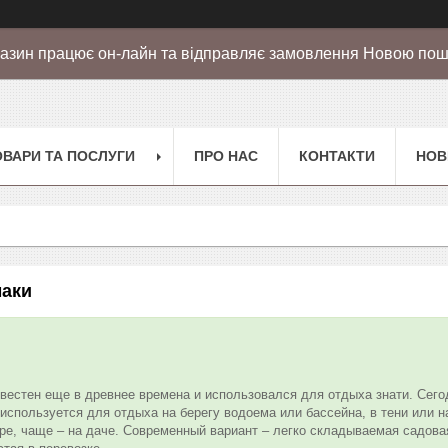
азин працює он-лайн та відправляє замовлення Новою по
ОВАРИ ТА ПОСЛУГИ
ПРО НАС
КОНТАКТИ
НОВ
маки
вестен еще в древнее времена и использовался для отдыха знати. Сего
 используется для отдыха на берегу водоема или бассейна, в тени или н
ире, чаще – на даче. Современный вариант – легко складываемая садов