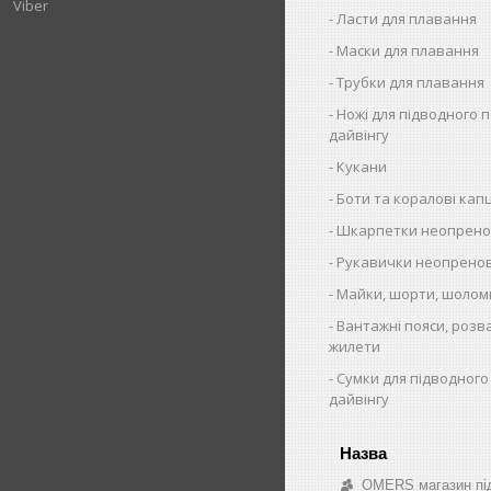
Viber
Ласти для плавання
Маски для плавання
Трубки для плавання
Ножі для підводного 
дайвінгу
Кукани
Боти та коралові капц
Шкарпетки неопрено
Рукавички неопренов
Майки, шорти, шолом
Вантажні пояси, розв
жилети
Сумки для підводного
дайвінгу
OMERS магазин під