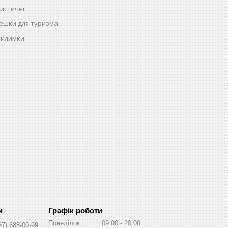
истичні
ешки для туризма
килимки
Графік роботи
Понеділок
09:00
20:00
67) 688-00-99