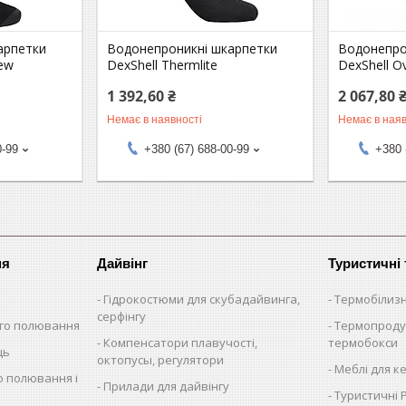
арпетки
Водонепроникні шкарпетки
Водонепро
New
DexShell Thermlite
DexShell Ov
1 392,60 ₴
2 067,80 
Немає в наявності
Немає в наяв
0-99
+380 (67) 688-00-99
+380 
ня
Дайвінг
Туристичні
Гідрокостюми для скубадайвинга,
Термобілиз
серфінгу
ого полювання
Термопроду
Компенсатори плавучості,
термобокси
ць
октопусы, регулятори
Меблі для к
о полювання і
Прилади для дайвінгу
Туристичні