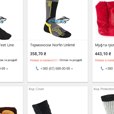
eet Line
Термоноски Norfin Unlimit
Муфта гріл
358,70 ₴
443,10 ₴
Немає в наявності
Немає в наяв
м і в роздріб
Оптом і в роздріб
0-99
+380 (67) 688-00-99
+380 
Cover
Protectio