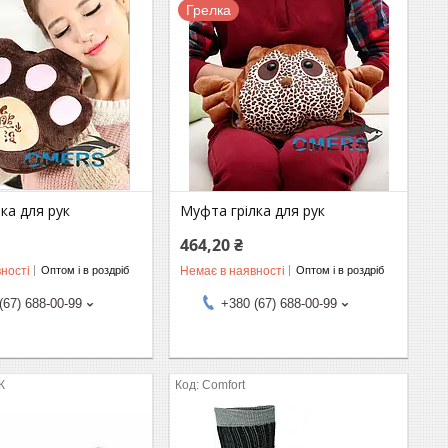
Грелка
ка для рук
Муфта грілка для рук
464,20 ₴
ності
Немає в наявності
Оптом і в роздріб
Оптом і в роздріб
(67) 688-00-99
+380 (67) 688-00-99
К
Comfort