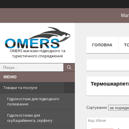
Маг
ГОЛОВНА
Т
OMERS магазин підводного та
туристичного спорядження
Термошкарпет
Товари та послуги
Гідрокостюм для підводного
полювання
Гідрокостюми для
скубадайвинга, серфінгу
iGlove