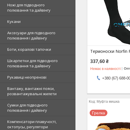
Ножі для підводного
полювання та дайвінгу
Кукани
Аксесуари для підводного
полювання і дайвінгу
Боти, коралові тапочки
Термоноски Norfin F
337,60 ₴
Шкарпетки для підводного
полювання та дайвінгу
Немає в наявності
Опто
Рукавиці неопренові
+380 (67) 688-0
Вантажу, вантажні пояси,
розвантажувальні жилети
Муфта мишка
Сумки для підводного
полювання і дайвінгу
Грелка
Компенсатори плавучості,
октопусы, регулятори