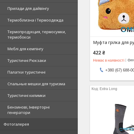
Прилади для дайвінгу
Термобілизна і Термоодежда
Термопродукция, термосумки,
термобокси
Муфта грілка для р
Меблі для кемпінгу
422 ₴
Туристичні Рюкзаки
Немає в наявності
Опто
+380 (67) 688-0
Палатки туристичні
Спальные мешки для туризма
Extra Long
Туристичні килимки
Бензинові, Інверторні
генератори
Фотогалерея