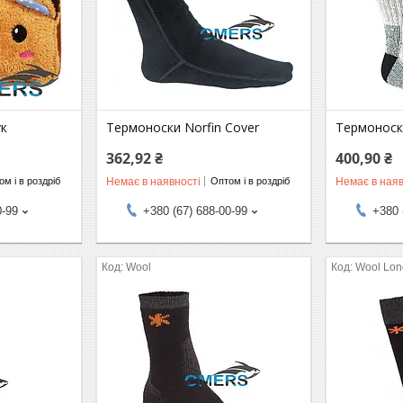
ук
Термоноски Norfin Cover
Термоноски
362,92 ₴
400,90 ₴
Немає в наявності
Немає в наяв
м і в роздріб
Оптом і в роздріб
0-99
+380 (67) 688-00-99
+380 
Wool
Wool Lon