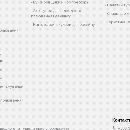
Буксировщики и компрессоры
Палатки тур
Аксесуари для підводного
Спальные м
полювання і дайвінгу
Туристичні 
Напівмаски, окуляри для басейну
полювання і
і
ві
і
и
антажувальні
 полювання і
водного та туристичного спорядження
+380 (