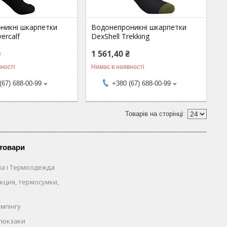
никні шкарпетки
Водонепроникні шкарпетки
ercalf
DexShell Trekking
₴
1 561,40 ₴
ності
Немає в наявності
(67) 688-00-99
+380 (67) 688-00-99
 товари
на і Термоодежда
кция, термосумки,
емпінгу
 Рюкзаки