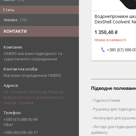
Стать
Водонепроникні шк
Унісекс
15
DexShell Coolvent 
1 350,40 ₴
КОНТАКТИ
Немає в наявності
+380 (67) 688-0
OMERS магазин підводного та
туристичного спорядження
Магазин спорядження OMERS
Підводне полюван
пр. Гагаріна, 56 (склад), Видача
відбувається за домовленістю,
Гідрокостюми
Харків, Україна
Рушниці для підводн
Аксесуари для рушни
+380 (67) 688-00-99
Viber
Ліхтарі для підводног
дайвінгу
+380 (63) 595-00-17