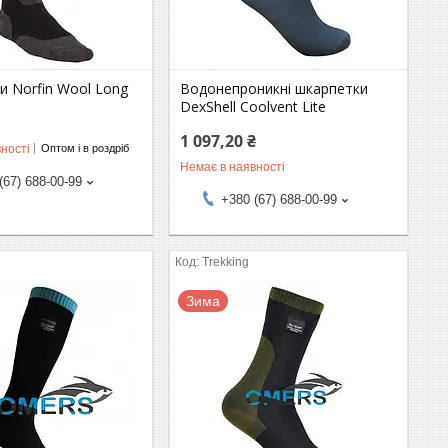
и Norfin Wool Long
Водонепроникні шкарпетки
DexShell Coolvent Lite
1 097,20 ₴
ності
Оптом і в роздріб
Немає в наявності
(67) 688-00-99
+380 (67) 688-00-99
Trekking
Зима