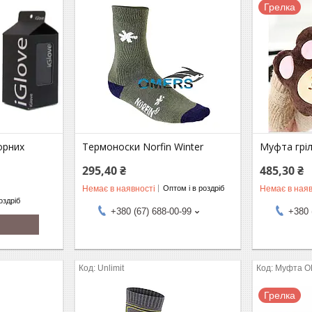
Грелка
орних
Термоноски Norfin Winter
Муфта гріл
295,40 ₴
485,30 ₴
Немає в наявності
Немає в наяв
Оптом і в роздріб
оздріб
+380 (67) 688-00-99
+380 
Unlimit
Муфта О
Грелка