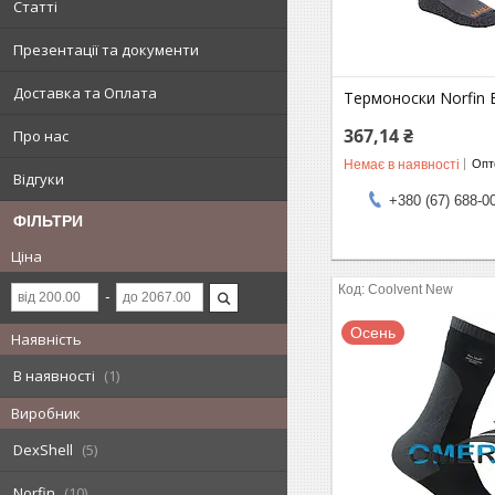
Статті
Презентації та документи
Доставка та Оплата
Термоноски Norfin 
367,14 ₴
Про нас
Немає в наявності
Опто
Відгуки
+380 (67) 688-0
ФІЛЬТРИ
Ціна
Coolvent New
Осень
Наявність
В наявності
1
Виробник
DexShell
5
Norfin
10