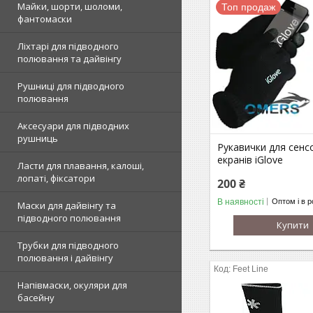
Майки, шорти, шоломи,
Топ продаж
фантомаски
Ліхтарі для підводного
полювання та дайвінгу
Рушниці для підводного
полювання
Аксесуари для підводних
рушниць
Рукавички для сенс
екранів iGlove
Ласти для плавання, калоші,
лопаті, фіксатори
200 ₴
В наявності
Оптом і в р
Маски для дайвінгу та
підводного полювання
Купити
Трубки для підводного
полювання і дайвінгу
Feet Line
Напівмаски, окуляри для
басейну