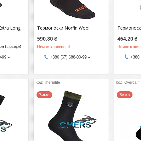
Extra Long
Термоноски Norfin Wool
Термоноск
590,80 ₴
464,20 ₴
Немає в наявності
Немає в наяв
м і в роздріб
0-99
+380 (67) 688-00-99
+380 
Thermlite
Overcalf
Зима
Зима