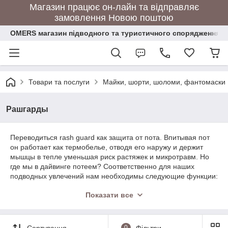
Магазин працює он-лайн та відправляє
замовлення Новою поштою
OMERS магазин підводного та туристичного спорядження
Товари та послуги
Майки, шорти, шоломи, фантомаски
Рашгарды
Переводиться rash guard как защита от пота. Впитывая пот
он работает как термобелье, отводя его наружу и держит
мышцы в тепле уменьшая риск растяжек и микротравм. Но
где мы в дайвинге потеем? Соответственно для наших
подводных увлечений нам необходимы следующие функции:
1. защита от ультрафиолета
Показати все
2. защита от ядовитых обитателей морей (медуз, рыб) и от
царапин и тд
3. защита от синяков, царапин, ссадин.
Сортування
0
Фільтри