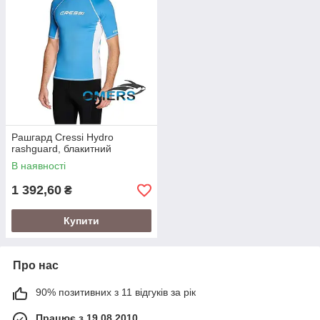
Збільшує кровообіг у м'язах, дозволяючи швидше
відновлюватися
Не дратує шкіру
Не обмежує свободу м'язів
Рашгард Cressi Hydro
rashguard, блакитний
В наявності
1 392,60
₴
Купити
Про нас
90% позитивних з 11 відгуків за рік
Працює з 19.08.2010