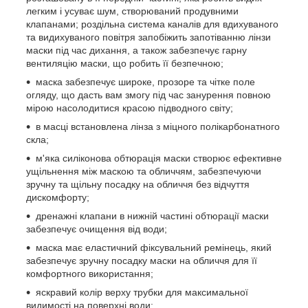
легким і усуває шум, створюваний продувними
клапанами; роздільна система каналів для вдихуваного
та видихуваного повітря запобіжить запотіванню лінзи
маски під час дихання, а також забезпечує гарну
вентиляцію маски, що робить її безпечною;
маска забезпечує широке, прозоре та чітке поле
огляду, що дасть вам змогу під час занурення повною
мірою насолодитися красою підводного світу;
в масці встановлена лінза з міцного полікарбонатного
скла;
м'яка силіконова обтюрація маски створює ефективне
ущільнення між маскою та обличчям, забезпечуючи
зручну та щільну посадку на обличчя без відчуття
дискомфорту;
дренажні клапани в нижній частині обтюрації маски
забезпечує очищення від води;
маска має еластичний фіксувальний ремінець, який
забезпечує зручну посадку маски на обличчя для її
комфортного використання;
яскравий колір верху трубки для максимальної
видимості на поверхні води;