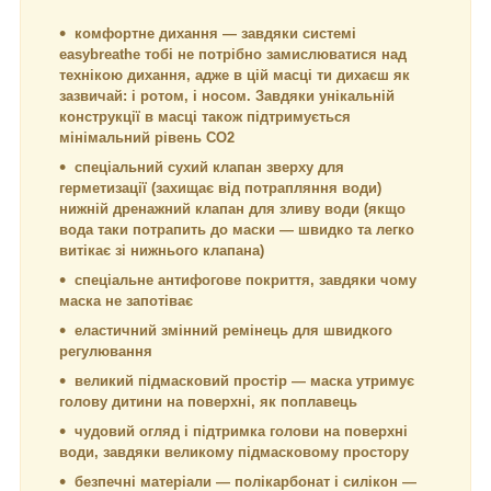
комфортне дихання — завдяки системі
easybreathe тобі не потрібно замислюватися над
технікою дихання, адже в цій масці ти дихаєш як
зазвичай: і ротом, і носом. Завдяки унікальній
конструкції в масці також підтримується
мінімальний рівень СО2
спеціальний сухий клапан зверху для
герметизації (захищає від потрапляння води)
нижній дренажний клапан для зливу води (якщо
вода таки потрапить до маски — швидко та легко
витікає зі нижнього клапана)
спеціальне антифогове покриття, завдяки чому
маска не запотіває
еластичний змінний ремінець для швидкого
регулювання
великий підмасковий простір — маска утримує
голову дитини на поверхні, як поплавець
чудовий огляд і підтримка голови на поверхні
води, завдяки великому підмасковому простору
безпечні матеріали — полікарбонат і силікон —