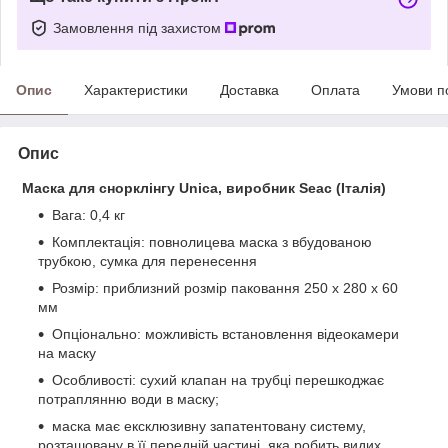
Замовлення під захистом
Опис
Характеристики
Доставка
Оплата
Умови п
Опис
Маска для снорклінгу Unica, виробник Seac (Італія)
Вага: 0,4 кг
Комплектація: повнолицева маска з вбудованою
трубкою, сумка для перенесення
Розмір: приблизний розмір паковання 250 x 280 x 60
мм
Опціонально: можливість встановлення відеокамери
на маску
Особливості: сухий клапан на трубці перешкоджає
потраплянню води в маску;
маска має ексклюзивну запатентовану систему,
розташовану в її передній частині, яка робить видих