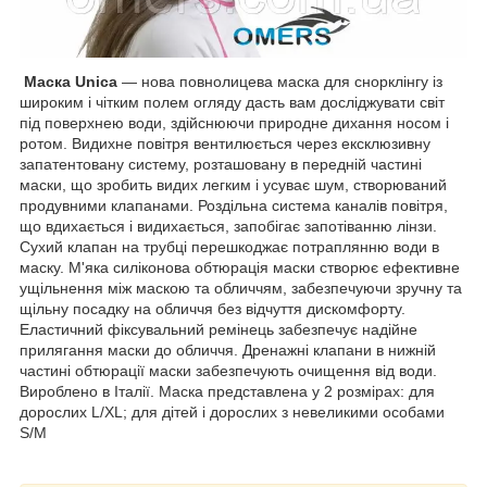
Маска Unica
— нова повнолицева маска для снорклінгу із
широким і чітким полем огляду дасть вам досліджувати світ
під поверхнею води, здійснюючи природне дихання носом і
ротом. Видихне повітря вентилюється через ексклюзивну
запатентовану систему, розташовану в передній частині
маски, що зробить видих легким і усуває шум, створюваний
продувними клапанами. Роздільна система каналів повітря,
що вдихається і видихається, запобігає запотіванню лінзи.
Сухий клапан на трубці перешкоджає потраплянню води в
маску. М'яка силіконова обтюрація маски створює ефективне
ущільнення між маскою та обличчям, забезпечуючи зручну та
щільну посадку на обличчя без відчуття дискомфорту.
Еластичний фіксувальний ремінець забезпечує надійне
прилягання маски до обличчя. Дренажні клапани в нижній
частині обтюрації маски забезпечують очищення від води.
Вироблено в Італії. Маска представлена у 2 розмірах: для
дорослих L/XL; для дітей і дорослих з невеликими особами
S/M