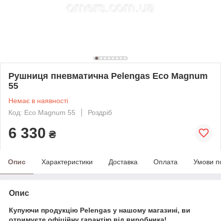
Рушниця пневматична Pelengas Eco Magnum
55
Немає в наявності
Код: Eco Magnum 55
Роздріб
6 330
₴
Опис
Характеристики
Доставка
Оплата
Умови п
Опис
Купуючи продукцію Pelengas у нашому магазині, ви
отримуєте офіційну гарантію від виробника!