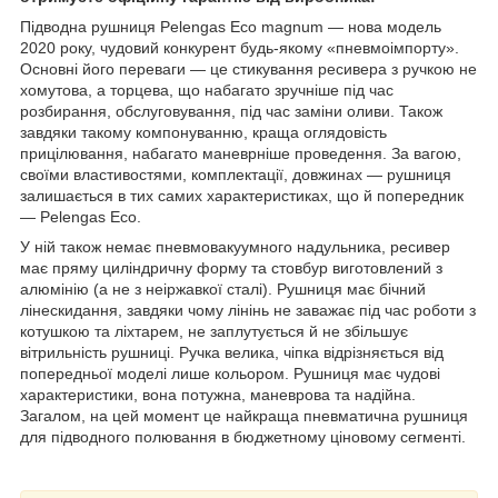
Підводна рушниця Pelengas Eco magnum — нова модель
2020 року, чудовий конкурент будь-якому «пневмоімпорту».
Основні його переваги — це стикування ресивера з ручкою не
хомутова, а торцева, що набагато зручніше під час
розбирання, обслуговування, під час заміни оливи. Також
завдяки такому компонуванню, краща оглядовість
прицілювання, набагато маневрніше проведення. За вагою,
своїми властивостями, комплектації, довжинах — рушниця
залишається в тих самих характеристиках, що й попередник
— Pelengas Eco.
У ній також немає пневмовакуумного надульника, ресивер
має пряму циліндричну форму та стовбур виготовлений з
алюмінію (а не з неіржавкої сталі). Рушниця має бічний
лінескидання, завдяки чому лінінь не заважає під час роботи з
котушкою та ліхтарем, не заплутується й не збільшує
вітрильність рушниці. Ручка велика, чіпка відрізняється від
попередньої моделі лише кольором. Рушниця має чудові
характеристики, вона потужна, маневрова та надійна.
Загалом, на цей момент це найкраща пневматична рушниця
для підводного полювання в бюджетному ціновому сегменті.