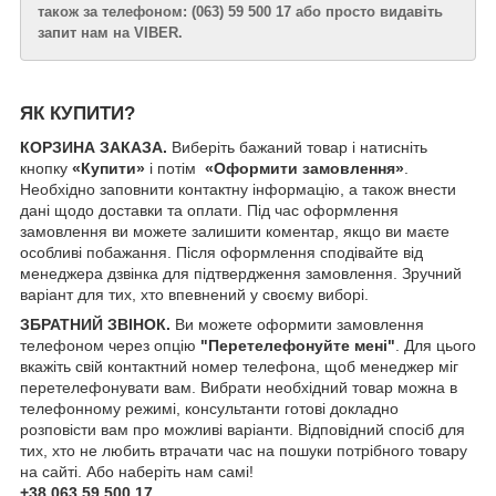
також за телефоном: (063) 59 500 17 або просто видавіть
запит нам на VIBER.
ЯК КУПИТИ?
КОРЗИНА ЗАКАЗА.
Виберіть бажаний товар і натисніть
кнопку
«Купити»
і потім
«Оформити замовлення»
.
Необхідно заповнити контактну інформацію, а також внести
дані щодо доставки та оплати. Під час оформлення
замовлення ви можете залишити коментар, якщо ви маєте
особливі побажання. Після оформлення сподівайте від
менеджера дзвінка для підтвердження замовлення. Зручний
варіант для тих, хто впевнений у своєму виборі.
ЗБРАТНИЙ ЗВІНОК.
Ви можете оформити замовлення
телефоном через опцію
"Перетелефонуйте мені"
. Для цього
вкажіть свій контактний номер телефона, щоб менеджер міг
перетелефонувати вам. Вибрати необхідний товар можна в
телефонному режимі, консультанти готові докладно
розповісти вам про можливі варіанти. Відповідний спосіб для
тих, хто не любить втрачати час на пошуки потрібного товару
на сайті. Або наберіть нам самі! ​
+38 063 59 500 17