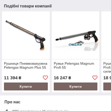
Подібні товари компанії
Рушниця Пневмовакуумна
Ружье Pelengas Magnum
Рушн
Pelengas Magnum Plus 55
Profi 55
Prof
сил
11 394
16 247
18 
₴
₴
Купити
Купити
Про нас