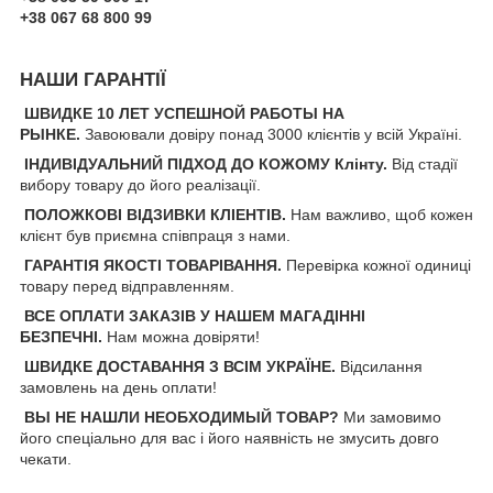
+38 067 68 800 99
НАШИ ГАРАНТІЇ
ШВИДКЕ 10 ЛЕТ УСПЕШНОЙ РАБОТЫ НА
РЫНКЕ.
Завоювали довіру понад 3000 клієнтів у всій Україні.
ІНДИВІДУАЛЬНИЙ ПІДХОД ДО КОЖОМУ Клінту.
Від стадії
вибору товару до його реалізації.
ПОЛОЖКОВІ ВІДЗИВКИ КЛІЕНТІВ.
Нам важливо, щоб кожен
клієнт був приємна співпраця з нами.
ГАРАНТІЯ ЯКОСТІ ТОВАРІВАННЯ.
Перевірка кожної одиниці
товару перед відправленням.
ВСЕ ОПЛАТИ ЗАКАЗІВ У НАШЕМ МАГАДІННІ
БЕЗПЕЧНІ.
Нам можна довіряти!
ШВИДКЕ ДОСТАВАННЯ З ВСІМ УКРАЇНЕ.
Відсилання
замовлень на день оплати!
ВЫ НЕ НАШЛИ НЕОБХОДИМЫЙ ТОВАР?
Ми замовимо
його спеціально для вас і його наявність не змусить довго
чекати.