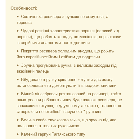
Особливості:
Состиковка ресивера з ручкою не хомутова, а
торцева
Чудові розгінні характеристики поршня (великий хід
поршня), що роблять колодку потужнішою, порівнюючи
із серійними аналогами тієї ж довжини.
Покриття ресивера холодним анодом, що робить
його корозійностійким і стійким до подряпин
Зручна прогумована ручка, з великим заходом під
вказівний палець
Вбудоване в ручку кріплення котушки дає змогу
встановлювати та демонтувати її впродовж хвилини
Бічний лінесбравач розташований на ресивері, тобто
намотування робочого линву буде вздовж ресивера, не
заважаючи котушці, піддульному ліхтарю і, головне, не
створюючи непотрібної "парусності" рушниці
Велика скоба спускового гачка, що зручно під час
полювання в товстих рукавичках.
Калений гарпун Таїтянського типу