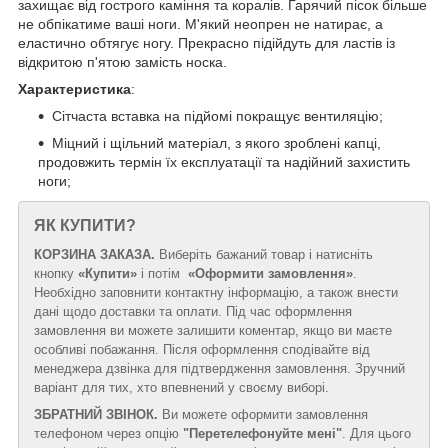
захищає від гострого каміння та коралів. Гарячий пісок більше
не обпікатиме ваші ноги. М'який неопрен не натирає, а
еластично обтягує ногу. Прекрасно підійдуть для ластів із
відкритою п'ятою замість носка.
Характеристика
:
Сітчаста вставка на підйомі покращує вентиляцію;
Міцний і щільний матеріал, з якого зроблені капці,
продовжить термін їх експлуатації та надійний захистить
ноги;
ЯК КУПИТИ?
КОРЗИНА ЗАКАЗА.
Виберіть бажаний товар і натисніть
кнопку
«Купити»
і потім
«Оформити замовлення»
.
Необхідно заповнити контактну інформацію, а також внести
дані щодо доставки та оплати. Під час оформлення
замовлення ви можете залишити коментар, якщо ви маєте
особливі побажання. Після оформлення сподівайте від
менеджера дзвінка для підтвердження замовлення. Зручний
варіант для тих, хто впевнений у своєму виборі.
ЗБРАТНИЙ ЗВІНОК.
Ви можете оформити замовлення
телефоном через опцію
"Перетелефонуйте мені"
. Для цього