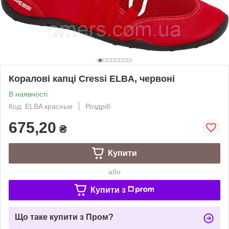
Коралові капці Cressi ELBA, червоні
В наявності
Код: ELBA красные
Роздріб
675,20
₴
Купити
або
Купити з
Що таке купити з Пром?