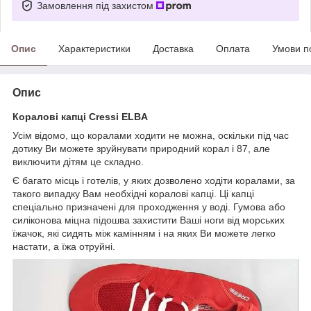
Замовлення під захистом
Опис
Характеристики
Доставка
Оплата
Умови п
Опис
Коралові капці Cressi ELBA
Усім відомо, що коралами ходити не можна, оскільки під час
дотику Ви можете зруйнувати природний корал і 87, але
виключити дітям це складно.
Є багато місць і готелів, у яких дозволено ходіти коралами, за
такого випадку Вам необхідні коралові капці. Ці капці
спеціально призначені для проходження у воді. Гумова або
силіконова міцна підошва захистити Ваші ноги від морських
їжачок, які сидять між камінням і на яких Ви можете легко
настати, а їжа отруйні.