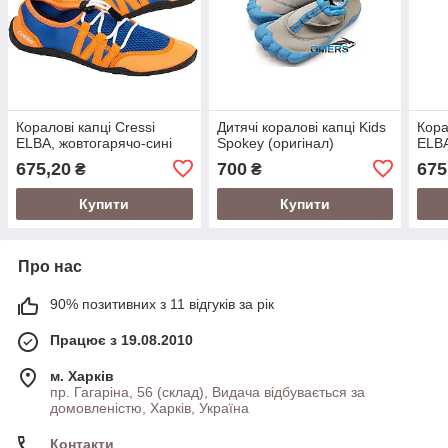
Коралові капці Cressi
Дитячі коралові капці Kids
Кора
ELBA, жовтогарячо-сині
Spokey (оригінал)
ELBA
675,20
700
675
₴
₴
Купити
Купити
Про нас
90% позитивних з 11 відгуків за рік
Працює з 19.08.2010
м. Харків
пр. Гагаріна, 56 (склад), Видача відбувається за
домовленістю, Харків, Україна
Контакти