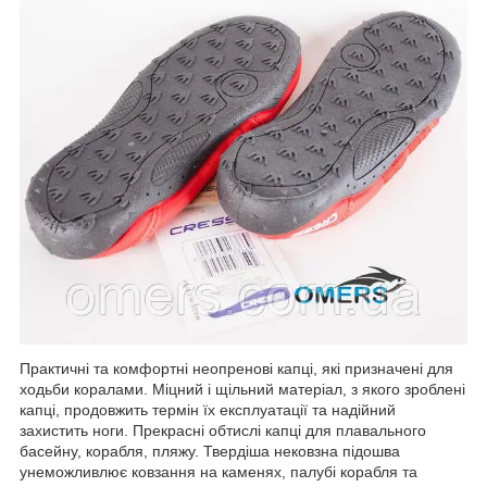
Практичні та комфортні неопренові капці, які призначені для
ходьби коралами. Міцний і щільний матеріал, з якого зроблені
капці, продовжить термін їх експлуатації та надійний
захистить ноги. Прекрасні обтислі капці для плавального
басейну, корабля, пляжу. Твердіша нековзна підошва
унеможливлює ковзання на каменях, палубі корабля та