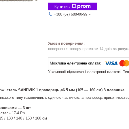
Купити з
+380 (67) 688-00-99
повернення товару протягом 14 днів
за раху
У компанії підключені електронні платежі. Те
рж. сталь SANDVIK
1 прапорець ø6.5 мм (105 — 160 см) 3 плавника
янського типу наконечник є єдиною частиною, а прапорець прикріплюєть
авниками
― 3
шт
 сталь 17-4 Ph
5 / 130 / 140 / 150 / 160 см