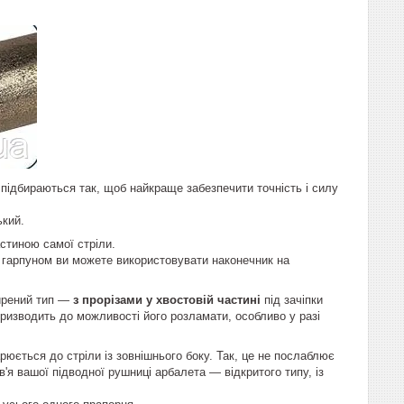
 підбираються так, щоб найкраще забезпечити точність і силу
ький.
астиною самої стріли.
им гарпуном ви можете використовувати наконечник на
ширений тип —
з прорізами у хвостовій частині
під зачіпки
призводить до можливості його розламати, особливо у разі
варюється до стріли із зовнішнього боку. Так, це не послаблює
'я вашої підводної рушниці арбалета — відкритого типу, із