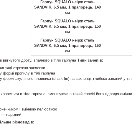
Гарпун SQUALO неірж сталь
SANDVIK, 6,5 мм, 1 прапорець, 140
см
Гарпун SQUALO неірж сталь
SANDVIK, 6,5 мм, 1 прапорець, 150
см
Гарпун SQUALO неірж сталь
SANDVIK, 6,5 мм, 1 прапорець, 160
см
 вигнутого дроту, впаяного в тіло гарпуна
Типи зачепів:
вигляді стрижня-заклепки
у формі пропилу в тілі гарпуна
у формі акулячого плавника (shark fin) на заклепці, глибоко запаний у ті
ховається в тіло гарпуна, зменшуючи в такий спосіб його гідродинамічни
конечником і змінною пелюсткою
 — нарізний
ільше різновидів: