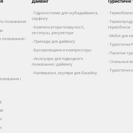
ня
Дайвінг
Туристичні
Гідрокостюми для скубадайвинга,
Термобілиз
серфінгу
ого полювання
Термопроду
Компенсатори плавучості,
термобокси
ць
октопусы, регулятори
Меблі для к
о полювання і
Прилади для дайвінгу
Туристичні
Буксировщики и компрессоры
Палатки тур
Аксесуари для підводного
Спальные м
полювання і дайвінгу
Туристичні 
Напівмаски, окуляри для басейну
полювання і
і
ві
і
и