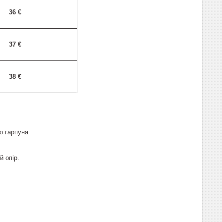
36
€
37
€
38
€
ло гарпуна
й опір.