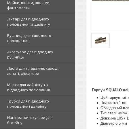
Майки, шорти, шоломи,
фантомаски
Ліхтарі для підводного
полювання та дайвінгу
Рушниці для підводного
полювання
Аксесуари для підводних
рушниць
Ласти для плавання, калоші,
лопаті, фіксатори
Маски для дайвінгу та
підводного полювання
Гарпун SQUALO неі
Цей гарпун таїт
Трубки для підводного
Пелюстка 1 шт.
полювання і дайвінгу
Обладнаний
пл
Тип сталі неірж.
Напівмаски, окуляри для
Довжина 105 / 11
басейну
Діаметр 6,5 мм