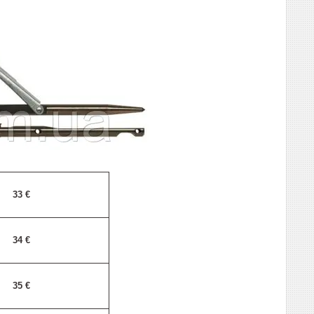
33
€
34
€
35
€