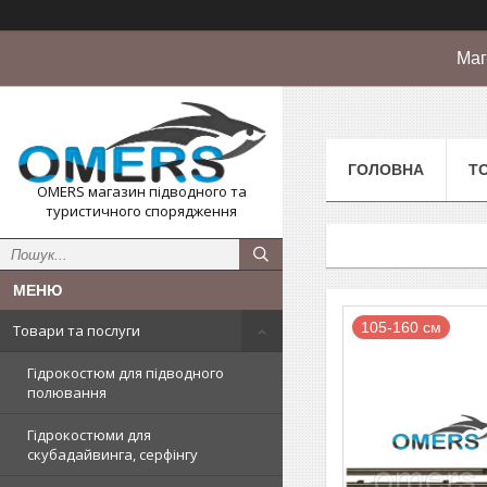
Маг
ГОЛОВНА
Т
OMERS магазин підводного та
туристичного спорядження
105-160 см
Товари та послуги
Гідрокостюм для підводного
полювання
Гідрокостюми для
скубадайвинга, серфінгу