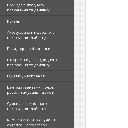
Ножі для підводного
полювання та дайвінгу
Кукани
Аксесуари для підводного
полювання і дайвінгу
Боти, коралові тапочки
Шкарпетки для підводного
полювання та дайвінгу
Рукавиці неопренові
Вантажу, вантажні пояси,
розвантажувальні жилети
Сумки для підводного
полювання і дайвінгу
Компенсатори плавучості,
октопусы, регулятори