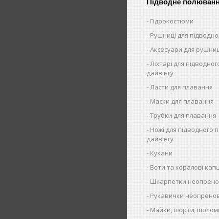
Підводне полюван
Гідрокостюми
Рушниці для підводн
Аксесуари для рушни
Ліхтарі для підводног
дайвінгу
Ласти для плавання
Маски для плавання
Трубки для плавання
Ножі для підводного 
дайвінгу
Кукани
Боти та коралові капц
Шкарпетки неопрено
Рукавички неопренов
Майки, шорти, шолом