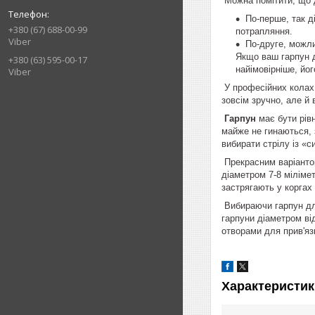
Можна помітити, що д
По-перше, так д
+380 (67) 688-00-99
потрапляння.
Viber
По-друге, можли
Якщо ваш гарпун д
+380 (63) 595-00-17
найімовірніше, йо
Viber
У професійних колах 
зовсім зручно, але й
Гарпун
має бути рів
майже не гинаються, з
вибирати стрілу із «с
Прекрасним варіантом
діаметром 7-8 мілімет
застрягають у коргах
Вибираючи гарпун для
гарпуни діаметром ві
отворами для прив'яз
Характеристик