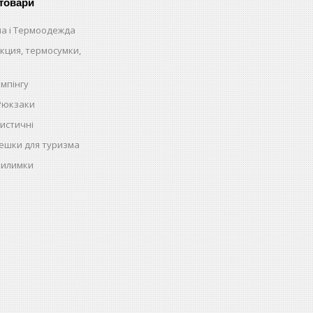
 товари
на і Термоодежда
кция, термосумки,
емпінгу
 Рюкзаки
истичні
ешки для туризма
килимки