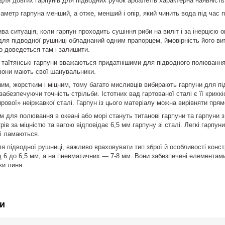
ля довгих гарпунів для підводних ручок арбалетів характерна наявність
іаметр гарпуна менший, а отже, менший і опір, який чинить вода під час по
ва ситуація, коли гарпун проходить сушіння риби на виліт і за інерцією
ля підводної рушниці обладнаний одним прапорцем, ймовірність його в
го доведеться там і залишити.
таїтянські гарпуни вважаються придатнішими для підводного полювання
 вони мають свої шанувальники.
ним, жорстким і міцним, тому багато мисливців вибирають гарпуни для підв
абезпечуючи точність стрільби. Істотних вад гартованої сталі є її крих
ирової» неіржавкої сталі. Гарпун із цього матеріалу можна вирівняти прям
 для полювання в океані або морі стануть титанові гарпуни та гарпуни з
рів за міцністю та вагою відповідає 6,5 мм гарпуну зі сталі. Легкі гарпу
 і ламаються.
 підводної рушниці, важливо враховувати тип зброї й особливості конс
д 6 до 6,5 мм, а на пневматичних — 7-8 мм. Вони забезпечені елементами 
ки линя.
и