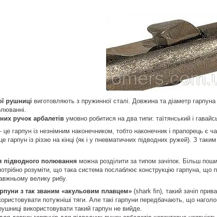
ої рушниці
виготовляють з пружинної сталі. Довжина та діаметр гарпуна
олюванні.
них ручок арбалетів
умовно робитися на два типи: таїтянський і гавайс
це гарпун із незнімним наконечником, тобто наконечник і прапорець є ч
е гарпун із різзю на кінці (як і у пневматичних підводних ружей). З так
я підводного полювання
можна розділити за типом зачіпок. Більш по
 потрібно розуміти, що така система послаблює конструкцію гарпуна, що 
авжньому велику рибу.
рпуни з так званим «акульовим плавцем»
(shark fin), такий зачіп при
користовувати потужніші тяги. Але такі гарпуни передбачають, що наголов
рушниці використовувати такий гарпун не вийде.