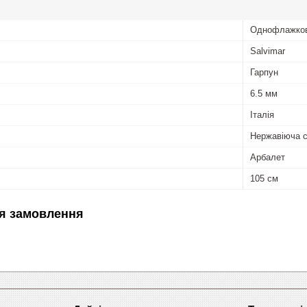
Однофлажко
Salvimar
Гарпун
6.5 мм
Італія
Нержавіюча 
Арбалет
105 см
я замовлення