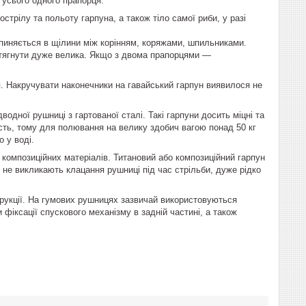
 усього одного прапорця.
стрілу та польоту гарпуна, а також тіло самої риби, у разі
 опиняється в щілини між корінням, коряжами, шпильниками.
итягнути дуже велика. Якщо з двома прапорцями —
. Накручувати наконечники на гавайський гарпун виявилося не
одної рушниці з гартованої сталі. Такі гарпуни досить міцні та
кість, тому для полювання на велику здобич вагою понад 50 кг
о у воді.
 композиційних матеріалів. Титановий або композиційний гарпун
ни не викликають клацання рушниці під час стрільби, дуже рідко
трукції. На гумових рушницях зазвичай використовуються
фіксації спускового механізму в задній частині, а також