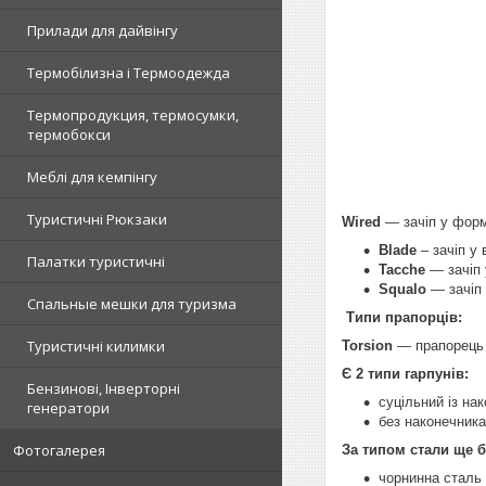
Прилади для дайвінгу
Термобілизна і Термоодежда
Термопродукция, термосумки,
термобокси
Меблі для кемпінгу
Туристичні Рюкзаки
Wired
— зачіп у формі
Blade
– зачіп у 
Палатки туристичні
Tacche
— зачіп 
Squalo
— зачіп 
Спальные мешки для туризма
Типи прапорців:
Туристичні килимки
Torsion
— прапорець 
Є 2 типи гарпунів:
Бензинові, Інверторні
суцільний із на
генератори
без наконечника
Фотогалерея
За типом стали ще б
чорнинна сталь