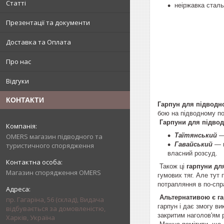
Статті
неіржавка сталь
Презентації та документи
Доставка та Оплата
Про нас
Відгуки
КОНТАКТИ
Гарпун для підводн
бою на підводному п
Гарпуни для підвод
Таїтянський
— 
OMERS магазин підводного та
Гавайський
— ц
туристичного спорядження
власний розсуд.
Також ці
гарпуни дл
Магазин спорядження OMERS
гумових тяг. Але тут
потрапляння в по-спр
Альтернативою є га
пр. Гагаріна, 56 (склад), Видача
гарпун і дає змогу ви
відбувається за домовленістю,
закритим наголов'ям 
Харків, Україна