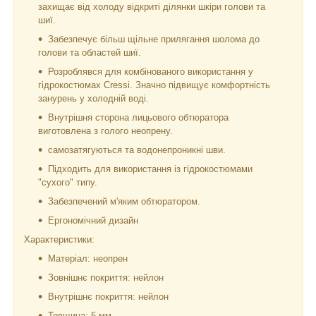
захищає від холоду відкриті ділянки шкіри голови та
шиї.
Забезпечує більш щільне прилягання шолома до
голови та областей шиї.
Розроблявся для комбінованого використання у
гідрокостюмах Cressi. Значно підвищує комфортність
занурень у холодній воді.
Внутрішня сторона лицьового обтюратора
виготовлена ​​з голого неопрену.
самозатягуються та водонепроникні шви.
Підходить для використання із гідрокостюмами
"сухого" типу.
Забезпечений м'яким обтюратором.
Ергономічний дизайн
Характеристики:
Матеріал: неопрен
Зовнішнє покриття: нейлон
Внутрішнє покриття: нейлон
Товщина: 5 мм