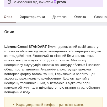
Замовлення під захистом
Опис
Характеристики
Доставка
Оплата
Умови п
Опис
Шолом Cressi STANDART 5mm
- допоміжний засіб захисту
голови та обличчя від переохолодження або перегріву під час
занять дайвінгом. Чоловічий та жіночий 5мм шолом, який
можна використовувати із гідрокостюмом. Має м'яку
неопренову смугу ущільнювача по контуру обличчя і навколо
області рота і щелепи. Анатомічна конструкція шолома
повторює форму голови та шиї, і призначена зробити цей
аксесуар максимально комфортним. Шолом зшитий з
неопрену товщиною 5 мм, зі вставкою з відкритої пори
навколо обличчя, для щільнішого прилягання та запобігання
попаданню води.
Надає додатковий комфорт при носінні маски,