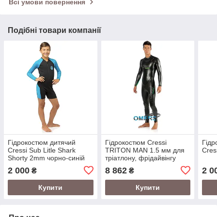
Всі умови повернення
Подібні товари компанії
Гідрокостюм дитячий
Гідрокостюм Cressi
Гідр
Cressi Sub Litle Shark
TRITON MAN 1.5 мм для
Cres
Shorty 2mm чорно-синій
тріатлону, фрідайвінгу
2 000
8 862
2 0
₴
₴
Купити
Купити