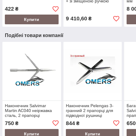
+ зі зміщеною ручкою
мм
422
8 0
₴
9 410,60
₴
Купити
Подібні товари компанії
Наконечник Salvimar
Наконечник Pelengas 3-
Бага
Martin AC040 неіржавка
гранний 2 прапорці для
Salv
сталь, 2 прапорці
підводної рушниці
прап
750
844
650
₴
₴
Купити
Купити