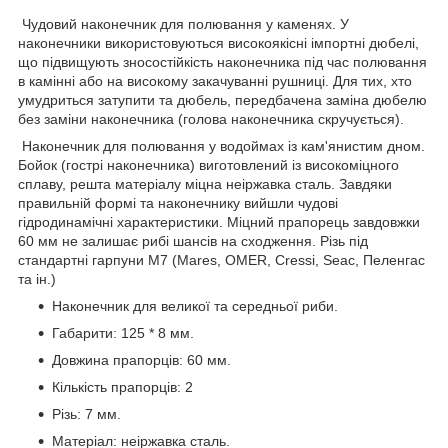
Чудовий наконечник для полювання у каменях. У
наконечники використовуються високоякісні імпортні дюбелі,
що підвищують зносостійкість наконечника під час полювання
в камінні або на високому закачуванні рушниці. Для тих, хто
умудриться затупити та дюбель, передбачена заміна дюбелю
без заміни наконечника (голова наконечника скручується).
Наконечник для полювання у водоймах із кам'янистим дном.
Бойок (гострі наконечника) виготовлений із високоміцного
сплаву, решта матеріалу міцна неіржавка сталь. Завдяки
правильній формі та наконечнику вийшли чудові
гідродинамічні характеристики. Міцний прапорець завдовжки
60 мм не залишає рибі шансів на сходження. Різь під
стандартні гарпуни М7 (Mares, OMER, Cressi, Seac, Пеленгас
та ін.)
Наконечник для великої та середньої риби.
Габарити: 125 * 8 мм.
Довжина прапорців: 60 мм.
Кількість прапорців: 2
Різь: 7 мм.
Матеріал: неіржавка сталь.