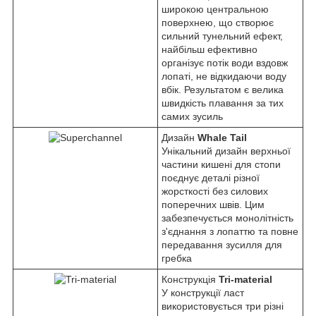
широкою центральною
поверхнею, що створює
сильний тунельний ефект,
найбільш ефективно
організує потік води вздовж
лопаті, не відкидаючи воду
вбік. Результатом є велика
швидкість плавання за тих
самих зусиль
Дизайн
Whale Tail
Унікальний дизайн верхньої
частини кишені для стопи
поєднує деталі різної
жорсткості без силових
поперечних швів. Цим
забезпечується монолітність
з'єднання з лопаттю та повне
передавання зусилля для
гребка
Конструкція
Tri-material
У конструкції ласт
використовується три різні