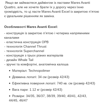
Якщо ви займаєтеся дайвінгом із ластами Mares Avanti
Quattro, але не хочете брати їх у дорогу через їхню
громіздкість, то ці ласти Mares Avanti Excel із закритою п'ятою
є ідеальним рішенням як заміна.
Особливості Mares Avanti Excel:
- конструкція із закритою п'ятою і чотирма напрямними
каналами
- еластична конструкція OPB
- технологія Channel Thrust
- технологія Superchannel
- конструкція з трьох різних матеріалів
- дизайн Whale Tail
- зручні та комфортні, анатомічна калоша
Матеріал: Technopolimer
Довжина лопаті: 34 см (розмір 42/43)
Ефективна поверхня лопаті: 740 кв. см (розмір 42/43)
Вага пари: 1.12 кг (розмір 42/43)
Розміри: 34/35, 36/37, 38/39, 39/40, 40/41, 42/43,
44/45, 46/47