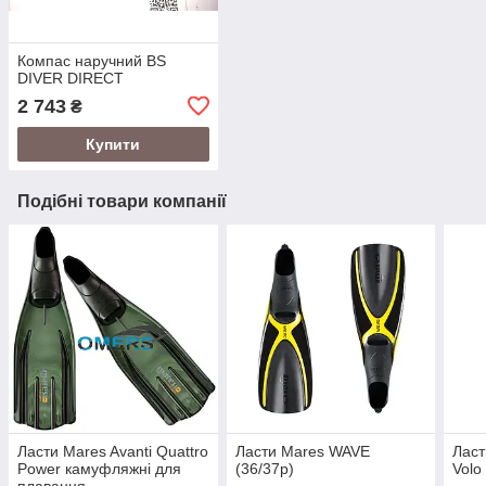
Компас наручний BS
DIVER DIRECT
2 743
₴
Купити
Подібні товари компанії
Ласти Mares Avanti Quattro
Ласти Mares WAVE
Ласт
Power камуфляжні для
(36/37р)
Volo