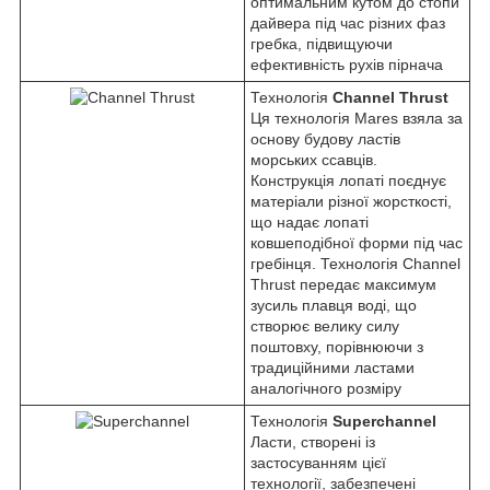
оптимальним кутом до стопи
дайвера під час різних фаз
гребка, підвищуючи
ефективність рухів пірнача
Технологія
Channel Thrust
Ця технологія Mares взяла за
основу будову ластів
морських ссавців.
Конструкція лопаті поєднує
матеріали різної жорсткості,
що надає лопаті
ковшеподібної форми під час
гребінця. Технологія Channel
Thrust передає максимум
зусиль плавця воді, що
створює велику силу
поштовху, порівнюючи з
традиційними ластами
аналогічного розміру
Технологія
Superchannel
Ласти, створені із
застосуванням цієї
технології, забезпечені