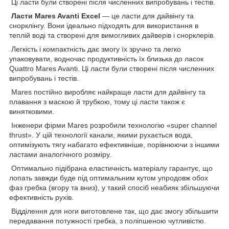
Ці ласти були створені після численних випробувань і тестів.
Ласти Mares Avanti Excel
— це ласти для дайвінгу та
снорклінгу. Вони ідеально підходять для використання в
теплій воді та створені для вимогливих дайверів і снорклерів.
Легкість і компактність дає змогу їх зручно та легко
упаковувати, водночас продуктивність їх близька до ласок
Quattro Mares Avanti. Ці ласти були створені після численних
випробувань і тестів.
Mares постійно виробляє найкраще ласти для дайвінгу та
плавання з маскою й трубкою, тому ці ласти також є
винятковими.
Інженери фірми Mares розробили технологію «super channel
thrust». У цій технології канали, якими рухається вода,
оптимізують тягу набагато ефективніше, порівнюючи з іншими
ластами аналогічного розміру.
Оптимально підібрана еластичність матеріалу гарантує, що
лопать завжди буде під оптимальним кутом упродовж обох
фаз гребка (вгору та вниз), у такий спосіб неабияк збільшуючи
ефективність рухів.
Відділення для ноги виготовлене так, що дає змогу збільшити
передавання потужності гребка, з поліпшеною чутливістю.