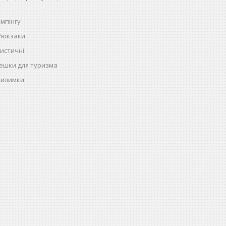
емпінгу
 Рюкзаки
истичні
ешки для туризма
килимки