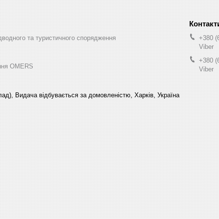
водного та туристичного спорядження
+380 (
Viber
+380 (
ення OMERS
Viber
склад), Видача відбувається за домовленістю, Харків, Україна