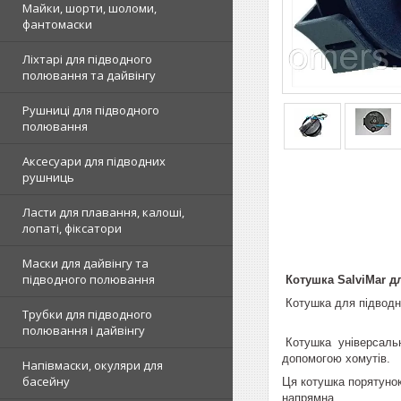
Майки, шорти, шоломи,
фантомаски
Ліхтарі для підводного
полювання та дайвінгу
Рушниці для підводного
полювання
Аксесуари для підводних
рушниць
Ласти для плавання, калоші,
лопаті, фіксатори
Маски для дайвінгу та
підводного полювання
Котушка SalviMar д
Котушка для підводно
Трубки для підводного
полювання і дайвінгу
Котушка універсальна
допомогою хомутів.
Напівмаски, окуляри для
басейну
Ця котушка порятунок
напрямна.