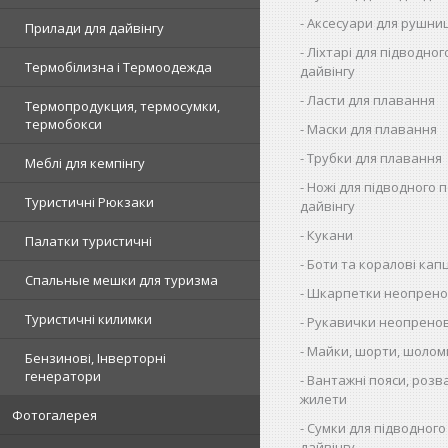
Аксесуари для рушни
Прилади для дайвінгу
Ліхтарі для підводног
Термобілизна і Термоодежда
дайвінгу
Ласти для плавання
Термопродукция, термосумки,
термобокси
Маски для плавання
Трубки для плавання
Меблі для кемпінгу
Ножі для підводного 
Туристичні Рюкзаки
дайвінгу
Кукани
Палатки туристичні
Боти та коралові капц
Спальные мешки для туризма
Шкарпетки неопрено
Туристичні килимки
Рукавички неопренов
Майки, шорти, шолом
Бензинові, Інверторні
генератори
Вантажні пояси, розв
жилети
Фотогалерея
Сумки для підводного
дайвінгу