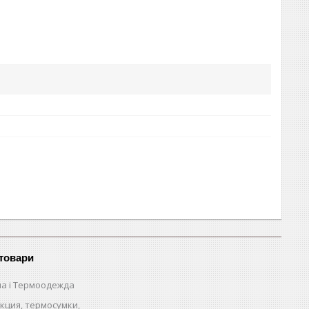
 товари
на і Термоодежда
кция, термосумки,