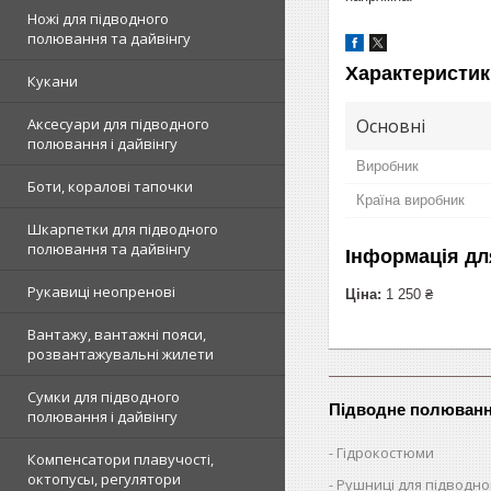
Ножі для підводного
полювання та дайвінгу
Характеристик
Кукани
Основні
Аксесуари для підводного
полювання і дайвінгу
Виробник
Боти, коралові тапочки
Країна виробник
Шкарпетки для підводного
полювання та дайвінгу
Інформація дл
Рукавиці неопренові
Ціна:
1 250 ₴
Вантажу, вантажні пояси,
розвантажувальні жилети
Сумки для підводного
Підводне полюван
полювання і дайвінгу
Гідрокостюми
Компенсатори плавучості,
октопусы, регулятори
Рушниці для підводн