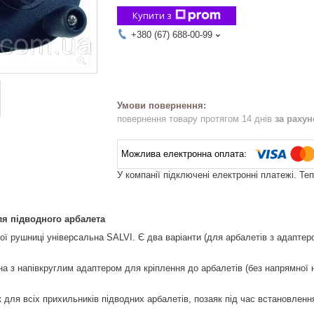
Купити з
+380 (67) 688-00-99
повернення товару протягом 14 днів
за раху
У компанії підключені електронні платежі. Те
ля підводного арбалета
ї рушниці універсальна SALVI. Є два варіанти (для арбалетів з адаптеро
 з напівкруглим адаптером для кріплення до арбалетів (без напрямної н
 для всіх прихильників підводних арбалетів, позаяк під час встановлен