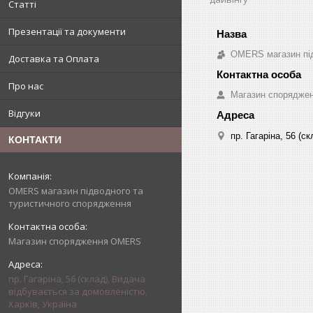
Статті
Презентації та документи
OMERS магазин під
Доставка та Оплата
Про нас
Магазин спорядж
Відгуки
пр. Гагаріна, 56 (
КОНТАКТИ
OMERS магазин підводного та
туристичного спорядження
Магазин спорядження OMERS
пр. Гагаріна, 56 (склад), Видача
відбувається за домовленістю,
Харків, Україна