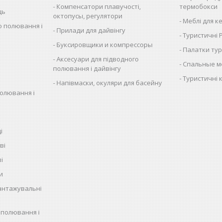
Компенсатори плавучості,
термобокси
ць
октопусы, регулятори
Меблі для к
о полювання і
Прилади для дайвінгу
Туристичні
Буксировщики и компрессоры
Палатки тур
Аксесуари для підводного
Спальные м
полювання і дайвінгу
Туристичні 
Напівмаски, окуляри для басейну
полювання і
і
ві
і
и
антажувальні
 полювання і