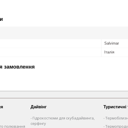
и
Salvimar
Італія
я замовлення
ня
Дайвінг
Туристичні
Гідрокостюми для скубадайвинга,
Термобілиз
серфінгу
ого полювання
Термопроду