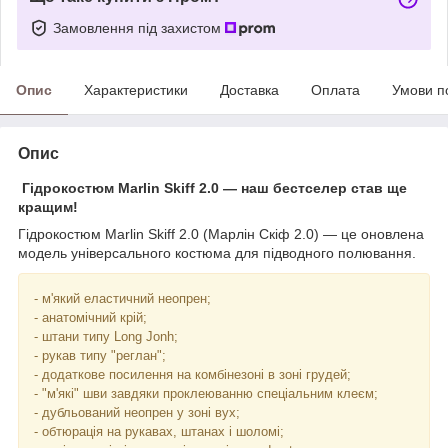
Замовлення під захистом
Опис
Характеристики
Доставка
Оплата
Умови п
Опис
Гідрокостюм Marlin Skiff 2.0 — наш бестселер став ще
кращим!
Гідрокостюм Marlin Skiff 2.0 (Марлін Скіф 2.0) — це оновлена
модель універсального костюма для підводного полювання.
- м'який еластичний неопрен;
- анатомічний крій;
- штани типу Long Jonh;
- рукав типу "реглан";
- додаткове посилення на комбінезоні в зоні грудей;
- "м'які" шви завдяки проклеюванню спеціальним клеєм;
- дубльований неопрен у зоні вух;
- обтюрація на рукавах, штанах і шоломі;