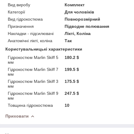
Вид виробу
Комплект
Категорії
Для чоловіків
Вид гідрокостюма
Повнорозмірний
Призначення
Підводне полювання
Накладки - підсилювачі
Лікті, Коліна
Анатомічні лікті, коліна
Так
Користувальницькі характеристики
Гідрокостюм Marlin Skiff 5
180.2 $
мм
Гідрокостюм Marlin Skiff 7
199.5 $
мм
Гідрокостюм Marlin Skiff 3
175.5 $
мм
Гідрокостюм Marlin Skiff 9
247.5 $
мм
Товщина гідрокостюма
10
Приховати