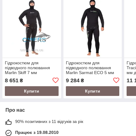
Гідрокостюм для
Гідрокостюм для
Гідр
підводного полювання
підводного полювання
Trac
Marlin Skiff 7 мм
Marlin Sarmat ECO 5 мм
мм д
пол
8 651
9 284
11 
₴
₴
Купити
Купити
Про нас
90% позитивних з 11 відгуків за рік
Працює з 19.08.2010