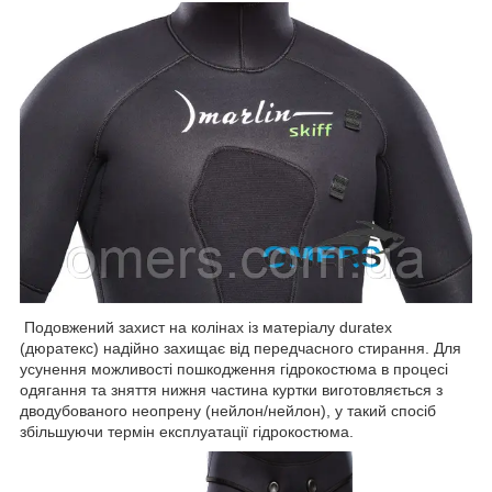
Подовжений захист на колінах із матеріалу duratex
(дюратекс) надійно захищає від передчасного стирання. Для
усунення можливості пошкодження гідрокостюма в процесі
одягання та зняття нижня частина куртки виготовляється з
дводубованого неопрену (нейлон/нейлон), у такий спосіб
збільшуючи термін експлуатації гідрокостюма.