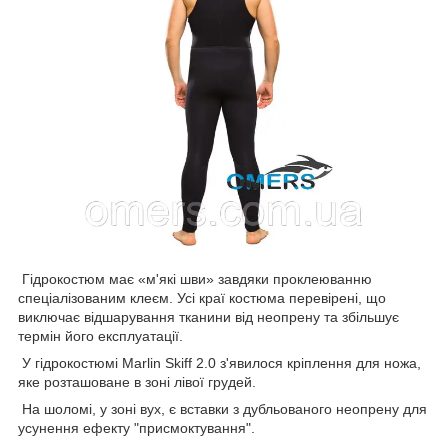
Гідрокостюм має «м'які шви» завдяки проклеюванню
спеціалізованим клеєм. Усі краї костюма перевірені, що
виключає відшарування тканини від неопрену та збільшує
термін його експлуатації.
У гідрокостюмі Marlin Skiff 2.0 з'явилося кріплення для ножа,
яке розташоване в зоні лівої грудей.
На шоломі, у зоні вух, є вставки з дубльованого неопрену для
усунення ефекту "присмоктування".