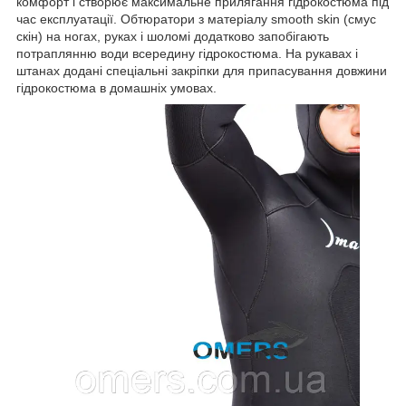
комфорт і створює максимальне прилягання гідрокостюма під
час експлуатації. Обтюратори з матеріалу smooth skin (смус
скін) на ногах, руках і шоломі додатково запобігають
потраплянню води всередину гідрокостюма. На рукавах і
штанах додані спеціальні закріпки для припасування довжини
гідрокостюма в домашніх умовах.