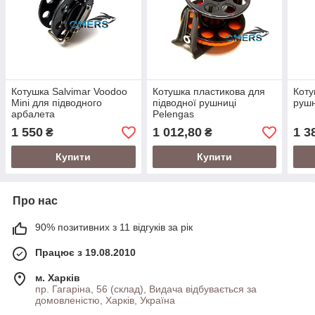
Котушка Salvimar Voodoo
Котушка пластикова для
Коту
Mini для підводного
підводної рушниці
руш
арбалета
Pelengas
1 550
1 012,80
1 3
₴
₴
Купити
Купити
Про нас
90% позитивних з 11 відгуків за рік
Працює з 19.08.2010
м. Харків
пр. Гагаріна, 56 (склад), Видача відбувається за
домовленістю, Харків, Україна