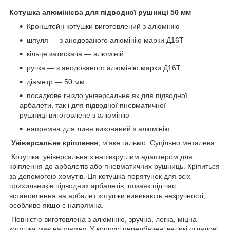
Котушка алюмінієва для підводної рушниці 50 мм
Кронштейн котушки виготовлений з алюмінію
шпуля — з анодованого алюмінію марки Д16Т
кільце затискача — алюміній
ручка — з анодованого алюмінію марки Д16Т
діаметр — 50 мм
посадкове гніздо універсальне як для підводної
арбалети, так і для підводної пневматичної
рушниці виготовлене з алюмінію
напрямна для линя виконаний з алюмінію
Універсальне кріплення
, м'яке гальмо. Суцільно металева.
Котушка універсальна з напівкруглим адаптером для
кріплення до арбалетів або пневматичних рушниць. Кріпиться
за допомогою хомутів. Ця котушка порятунок для всіх
прихильників підводних арбалетів, позаяк під час
встановлення на арбалет котушки виникають незручності,
особливо якщо є напрямна.
Повністю виготовлена з алюмінію, зручна, легка, міцна
котушка має напрямну. У корпусі передбачені великі оглядові