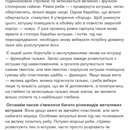
годинниковою стрілкою та затискається великою і зручною
стопорною гайкою. Ривок риби — і провернута котушка, легко
обертаючись, вільно видає шнур. Однак барабан, що вільно
обертається, стимулює й утворення «бород». Щоб уникнути
цього, котушку поміщають в обойму або в повністю закритий
корпус — кожух. У разі промаху ривок гарпуна також може
зірвати зі стопора барабан котушки, і потім, під час
перезаряджання, необхідно знову вибирати потрібну довжину
линя або розплутувати його.
Є інший шлях боротьби із заплутуваннями линва на котушці
— фрикційне гальмо. Запас шнура завжди розмотується з
котушки під навантаженням, а зусилля регулюється тим
самим гвинтом, але між гвинтом і корпусом котушки поміщена
гумова або пластикова шайба — фрикціон. Якщо ваша мета
— велика здобич, можна підтиснути гальмо, і риба вибере
лише ту кількість шнура, що ви їй допоможете, а похитуючись
на глибині та затиснувши гальмо лише злегка, ви зможете
вільно спілити та з найбільшої глибини.
Останнім часом з'явилося багато різновидів металевих
котушок
. Вони дещо важчі за звичайні пластикові, але зате
набагато міцніші. Особливо актуальні вони під час полювання
на велику пілагічну рибу. Потужні морські риби, стрімко
розмотують лин із котушки, часто просто розрізають їм