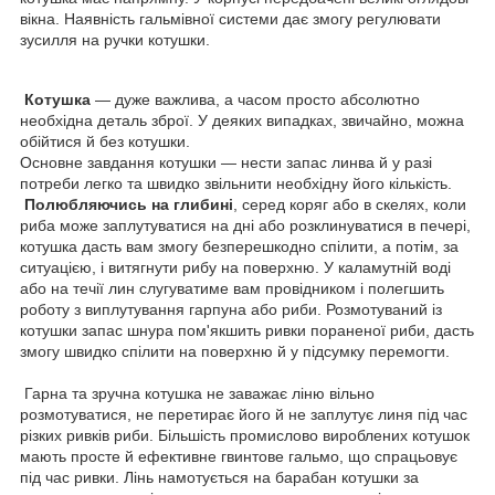
вікна. Наявність гальмівної системи дає змогу регулювати
зусилля на ручки котушки.
Котушка
— дуже важлива, а часом просто абсолютно
необхідна деталь зброї. У деяких випадках, звичайно, можна
обійтися й без котушки.
Основне завдання котушки — нести запас линва й у разі
потреби легко та швидко звільнити необхідну його кількість.
Полюбляючись на глибині
, серед коряг або в скелях, коли
риба може заплутуватися на дні або розклинуватися в печері,
котушка дасть вам змогу безперешкодно спілити, а потім, за
ситуацією, і витягнути рибу на поверхню. У каламутній воді
або на течії лин слугуватиме вам провідником і полегшить
роботу з виплутування гарпуна або риби. Розмотуваний із
котушки запас шнура пом'якшить ривки пораненої риби, дасть
змогу швидко спілити на поверхню й у підсумку перемогти.
Гарна та зручна котушка не заважає ліню вільно
розмотуватися, не перетирає його й не заплутує линя під час
різких ривків риби. Більшість промислово вироблених котушок
мають просте й ефективне гвинтове гальмо, що спрацьовує
під час ривки. Лінь намотується на барабан котушки за