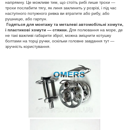
напрямну. Це можливе тим, що стоїть рибі лише трохи —
трохи послабити тягу, як линя заклинить у розрізі, і під час
наступного потужного ривка ви втратите або рибу, або
рушницю, або гарпун.
Годяться для монтажу та металеві автомобільні хомути,
і пластикові хомути — стяжки.
Для полювання на море, де
не такі важливі габарити зброї, можна зміцнити котушку
болтами на торці ручки, оскільки головне завдання тут —
зручність користування.