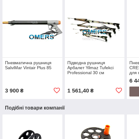
Пневматична рушниця
Підводна рушниця
Пне
SalviMar Vintair Plus 85
Арбалет Yilmaz Tufekci
CRES
Professional 30 см
для 
пол
6 4
3 900
1 561,40
₴
₴
Подібні товари компанії