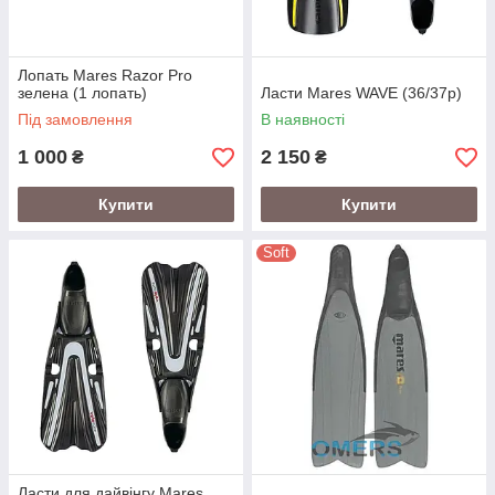
Лопать Mares Razor Pro
зелена (1 лопать)
Ласти Mares WAVE (36/37р)
Під замовлення
В наявності
1 000
2 150
₴
₴
Купити
Купити
Soft
Ласти для дайвінгу Mares