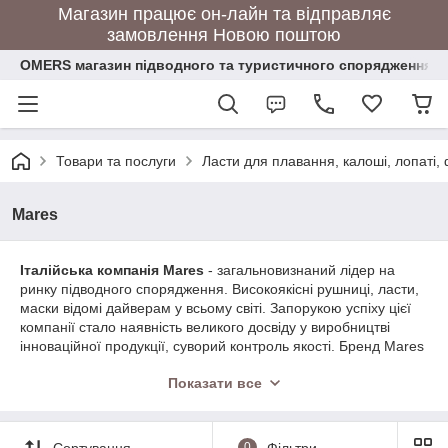
Магазин працює он-лайн та відправляє
замовлення Новою поштою
OMERS магазин підводного та туристичного спорядження
Товари та послуги
Ласти для плавання, калоші, лопаті,
Mares
Італійська компанія Mares
- загальновизнаний лідер на
ринку підводного спорядження. Високоякісні рушниці, ласти,
маски відомі дайверам у всьому світі. Запорукою успіху цієї
компанії стало наявність великого досвіду у виробництві
інноваційної продукції, суворий контроль якості. Бренд Mares
існує на ринку дайвінгу вже більше 60 років. У 1949 році
Показати все
Людовіко Марес, ентузіаст дайвінгу та підводного полювання,
талановитий конструктор, створив свої перші моделі.
Спочатку в його розпорядженні була всього лише маленька
фабрика в Раппало, але на сьогоднішній день це велика
Сортування
0
Фільтри