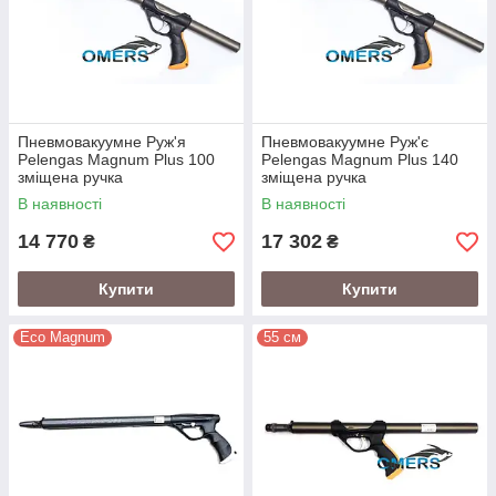
Пневмовакуумне Руж'я
Пневмовакуумне Руж'є
Pelengas Magnum Plus 100
Pelengas Magnum Plus 140
зміщена ручка
зміщена ручка
В наявності
В наявності
14 770
17 302
₴
₴
Купити
Купити
Eco Magnum
55 см