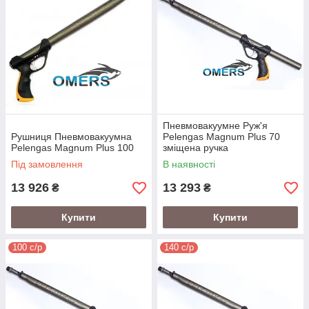
Пневмовакуумне Руж'я
Рушниця Пневмовакуумна
Pelengas Magnum Plus 70
Pelengas Magnum Plus 100
зміщена ручка
Під замовлення
В наявності
13 926
13 293
₴
₴
Купити
Купити
100 с/р
140 с/р