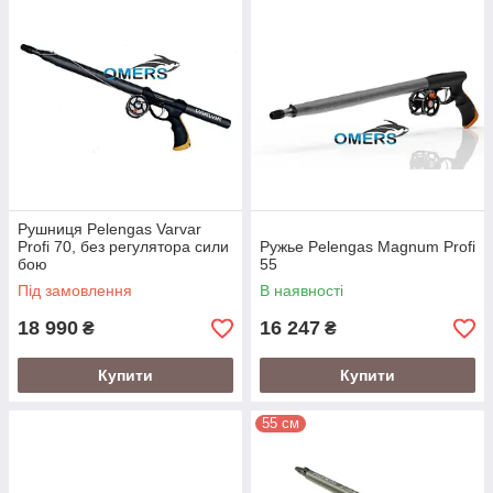
Рушниця Pelengas Varvar
Profi 70, без регулятора сили
Ружье Pelengas Magnum Profi
бою
55
Під замовлення
В наявності
18 990
16 247
₴
₴
Купити
Купити
55 см