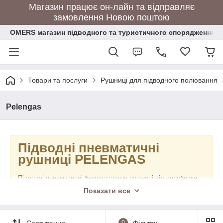
Магазин працює он-лайн та відправляє
замовлення Новою поштою
OMERS магазин підводного та туристичного спорядження
Товари та послуги
Рушниці для підводного полювання
Pelengas
Підводні пневматичні
рушниці PELENGAS
Підводні пневматичні безрасходные рушниці від виробника
Pelengas, який відмінно зарекомендував себе на ринку
Показати все
спорядження для підводного полювання. Підводні
пневматичні рушниці Pelengas призначені виключно для
любительського підводного полювання, і повинні
Сортування
0
Фільтри