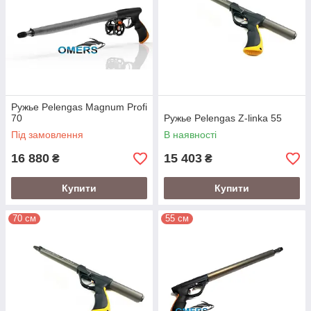
Ружье Pelengas Magnum Profi
70
Ружье Pelengas Z-linka 55
Під замовлення
В наявності
16 880
15 403
₴
₴
Купити
Купити
70 см
55 см