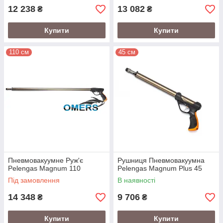
12 238
13 082
₴
₴
Купити
Купити
110 см
45 см
Пневмовакуумне Руж'є
Рушниця Пневмовакуумна
Pelengas Magnum 110
Pelengas Magnum Plus 45
Під замовлення
В наявності
14 348
9 706
₴
₴
Купити
Купити