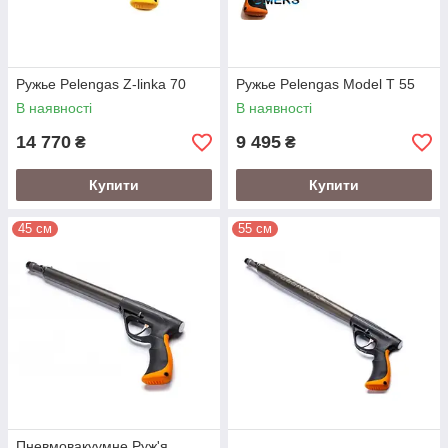
Ружье Pelengas Z-linka 70
Ружье Pelengas Model T 55
В наявності
В наявності
14 770
9 495
₴
₴
Купити
Купити
45 см
55 см
Пневмовакуумне Руж'я