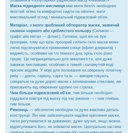
плавання в «популярній» радянській масці «Акванавт»
Маска підводного мисливця
має мати безліч необхідних
якостей: м'яко та комфортно сидіти на обличчі, мати
максимальний огляд і мінімальний підмасковий об'єм.
Матеріал, з якого зроблений обтюратор маски, зазвичай
силікон чорного або сріблястого кольору
(Силикон —
графіт або метал — флекс). Головне, щоб він не був
прозорим, тому що крізь прозорий силікон скло маски може
легко підсвічуватися променями сонця (ефект дзеркала), і
видимість, особливо на тлі темного дна, крізь скло різко
гіршає. Це непринципіально для аквалангіста, але дуже
заважає мисливцеві, особливо в темній і каламутній воді
прісних водойм. У морі для полювання на обережну пілагічну
рибу — денти, серіолу, сарго та ін. — використовують
спеціальні та дуже дорогі маски з затемненими стеклами, які
приховують від обережної здобичі очі стрілка.
Чим більше підмасковий об'єм
, тим більше необхідно
піддувати повітря під маску під час риніння — і чим глибше,
тим більше.
Ремінець
— абсолютно необхідна та дуже важлива деталь
конструкції. Він має забезпечувати надійне кріплення маски,
легко регулюватися за довжиною; дуже зручно, якщо можна
відрегулювати його, не знімаючи маски. Центральна частина
ремінця має розширення з одним або декількома вікнами для