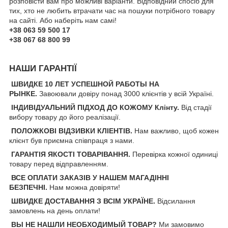
розповісти вам про можливі варіанти. Відповідний спосіб для
тих, хто не любить втрачати час на пошуки потрібного товару
на сайті. Або наберіть нам самі! ​
+38 063 59 500 17
+38 067 68 800 99
НАШИ ГАРАНТІЇ
ШВИДКЕ 10 ЛЕТ УСПЕШНОЙ РАБОТЫ НА
РЫНКЕ.
Завоювали довіру понад 3000 клієнтів у всій Україні.
ІНДИВІДУАЛЬНИЙ ПІДХОД ДО КОЖОМУ Клінту.
Від стадії
вибору товару до його реалізації.
ПОЛОЖКОВІ ВІДЗИВКИ КЛІЕНТІВ.
Нам важливо, щоб кожен
клієнт був приємна співпраця з нами.
ГАРАНТІЯ ЯКОСТІ ТОВАРІВАННЯ.
Перевірка кожної одиниці
товару перед відправленням.
ВСЕ ОПЛАТИ ЗАКАЗІВ У НАШЕМ МАГАДІННІ
БЕЗПЕЧНІ.
Нам можна довіряти!
ШВИДКЕ ДОСТАВАННЯ З ВСІМ УКРАЇНЕ.
Відсилання
замовлень на день оплати!
ВЫ НЕ НАШЛИ НЕОБХОДИМЫЙ ТОВАР?
Ми замовимо