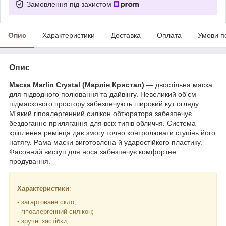
Замовлення під захистом
Опис
Характеристики
Доставка
Оплата
Умови п
Опис
Маска Marlin Crystal (Марлін Кристал)
— двостільна маска
для підводного полювання та дайвінгу. Невеликий об'єм
підмаскового простору забезпечують широкий кут огляду.
М'який гіпоалергенний силікон обтюратора забезпечує
бездоганне прилягання для всіх типів обличчя. Система
кріплення ремінця дає змогу точно контролювати ступінь його
натягу. Рама маски виготовлена й ударостійкого пластику.
Фасонний виступ для носа забезпечує комфортне
продування.
Характеристики
:
- загартоване скло;
- гіпоалергенний силікон;
- зручні застібки;