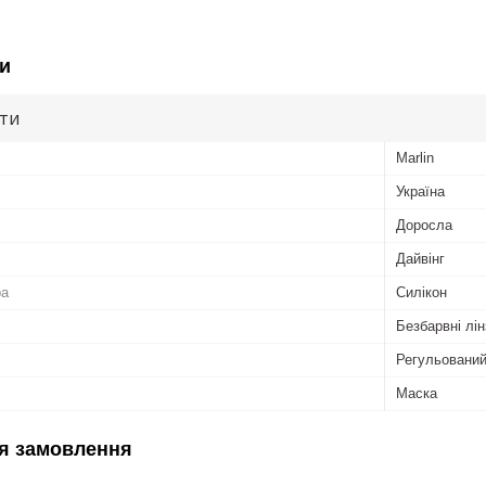
и
ути
Marlin
Україна
Доросла
Дайвінг
ра
Силікон
Безбарвні лін
Регульований
Маска
я замовлення