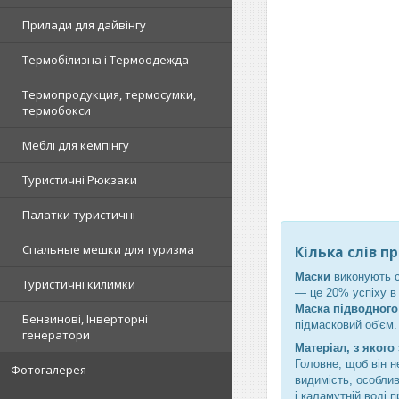
Прилади для дайвінгу
Термобілизна і Термоодежда
Термопродукция, термосумки,
термобокси
Меблі для кемпінгу
Туристичні Рюкзаки
Палатки туристичні
Спальные мешки для туризма
Кілька слів п
Маски
виконують с
Туристичні килимки
— це 20% успіху в 
Маска підводног
Бензинові, Інверторні
підмасковий об'єм
генератори
Матеріал, з яког
Головне, щоб він н
Фотогалерея
видимість, особлив
і каламутній воді 