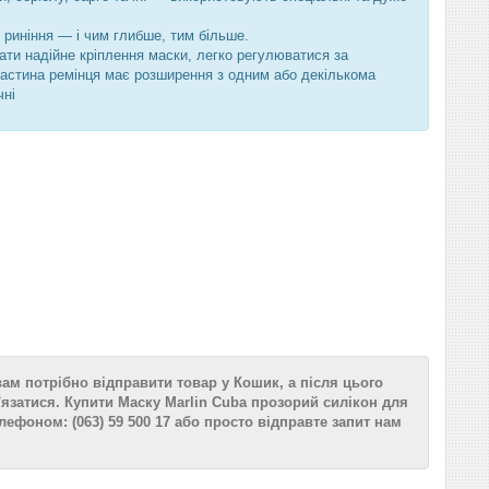
с риніння — і чим глибше, тим більше.
ати надійне кріплення маски, легко регулюватися за
астина ремінця має розширення з одним або декількома
чні
ам потрібно відправити товар у Кошик, а після цього
язатися. Купити Маску Marlin Cuba прозорий силікон для
ефоном: (063) 59 500 17 або просто відправте запит нам