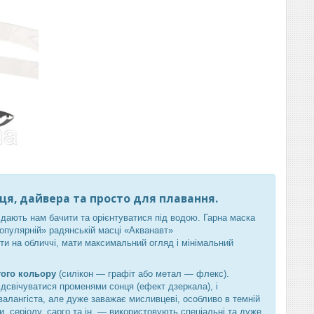
вця, дайвера та просто для плавання.
дають нам бачити та орієнтуватися під водою. Гарна маска
популярній» радянській масці «Акванавт»
ти на обличчі, мати максимальний огляд і мінімальний
того кольору
(силікон — графіт або метал — флекс).
ідсвічуватися променями сонця (ефект дзеркала), і
квалангіста, але дуже заважає мисливцеві, особливо в темній
, серіолу, сарго та ін. — використовують спеціальні та дуже