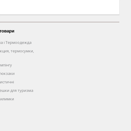
 товари
на і Термоодежда
кция, термосумки,
емпінгу
 Рюкзаки
истичні
ешки для туризма
килимки