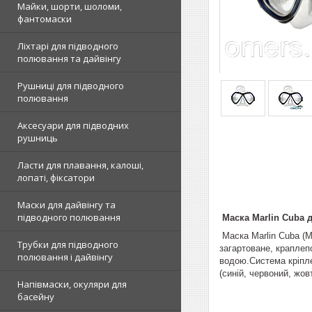
Майки, шорти, шоломи,
фантомаски
Ліхтарі для підводного
полювання та дайвінгу
Рушниці для підводного
полювання
Аксесуари для підводних
рушниць
Ласти для плавання, калоші,
лопаті, фіксатори
Маски для дайвінгу та
підводного полювання
Маска Marlin
Cuba
Маска Marlin Cuba (М
Трубки для підводного
загартоване, краплепо
полювання і дайвінгу
водою.Система кріпле
(синій, червоний, жо
Напівмаски, окуляри для
басейну