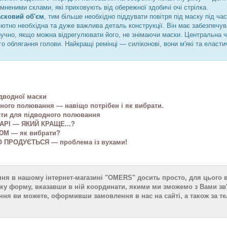
емненими склами, які приховують від обережної здобичі очі стрілка.
сковий об'єм
, тим більше необхідно піддувати повітря під маску під ча
тно необхідна та дуже важлива деталь конструкції. Він має забезпечув
учно, якщо можна відрегулювати його, не знімаючи маски. Центральна ч
о облягання голови. Найкращі ремінці — силіконові, вони м'які та еласти
ідводної маски
дного полювання — навіщо потрібен і як вибрати.
сти для підводного полювання
АРІ — ЯКИЙ КРАЩЕ...?
М — як вибрати?
 ПРОДУЄТЬСЯ — проблема із вухами!
ня в нашому інтернет-магазині "OMERS" досить просто, для цього в
ку форму, вказавши в ній координати, якими ми зможемо з Вами зв'
ня ви можете, оформивши замовлення в нас на сайті, а також за тел