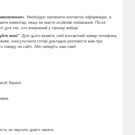
замовлення»
. Необхідно заповнити контактну інформацію, а
шити коментар, якщо ви маєте особливі побажання. Після
т для тих, хто впевнений у своєму виборі.
йте мені"
. Для цього вкажіть свій контактний номер телефона,
имі, консультанти готові докладно розповісти вам про
 товару на сайті. Або наберіть нам самі! ​
сій Україні.
нами.
ість не змусить довго чекати.