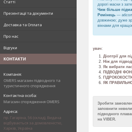
Статті
дорогі маски з зат
Чим більше підма
Презентації та документи
Ремінець
— абсолю
довжиною; дуже зр
Доставка та Оплата
вікнами для кращог
Про нас
Відгуки
увач
:
Діоптрії для п
КОНТАКТИ
Ніж для підво
Як вибрати ла
ПІДВОДНІ ФОН
ГІДРОКОКОСТЮ
OMERS магазин підводного та
ЯК ПРАВИЛЬНО
туристичного спорядження
Магазин спорядження OMERS
Зробити замовлен
заповнити невели
підводного плаван
пр. Гагаріна, 56 (склад), Видача
на VIBER.
відбувається за домовленістю,
Харків, Україна