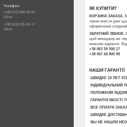
ЯК КУПИТИ?
+380 (67) 688-00-99
КОРЗИНА ЗАКАЗА.
В
Viber
також внести дані що
+380 (63) 595-00-17
оформлення сподівайт
Viber
ЗБРАТНИЙ ЗВІНОК.
щоб менеджер міг пер
можливі варіанти. Від
+38 063 59 500 17
+38 067 68 800 99
НАШИ ГАРАНТІЇ
ШВИДКЕ 10 ЛЕТ У
ІНДИВІДУАЛЬНИЙ П
ПОЛОЖКОВІ ВІДЗИВ
ГАРАНТІЯ ЯКОСТІ 
ВСЕ ОПЛАТИ ЗАКАЗ
ШВИДКЕ ДОСТАВАНН
ВЫ НЕ НАШЛИ НЕ