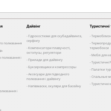
ня
Дайвінг
Туристичні
Гідрокостюми для скубадайвинга,
Термобілиз
серфінгу
ого полювання
Термопроду
Компенсатори плавучості,
термобокси
ць
октопусы, регулятори
Меблі для к
о полювання і
Прилади для дайвінгу
Туристичні
Буксировщики и компрессоры
Палатки тур
Аксесуари для підводного
Спальные м
полювання і дайвінгу
Туристичні 
Напівмаски, окуляри для басейну
полювання і
і