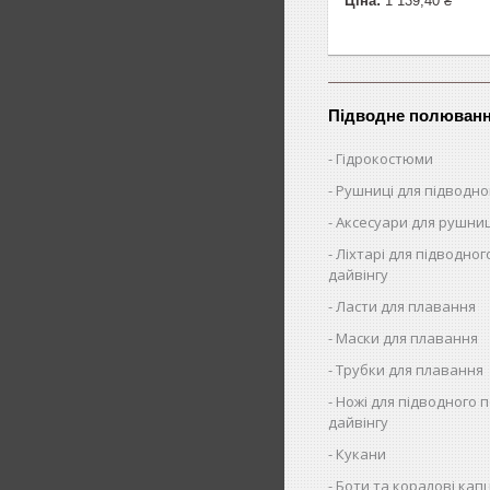
Ціна:
1 139,40 ₴
Підводне полюван
Гідрокостюми
Рушниці для підводн
Аксесуари для рушни
Ліхтарі для підводног
дайвінгу
Ласти для плавання
Маски для плавання
Трубки для плавання
Ножі для підводного 
дайвінгу
Кукани
Боти та коралові капц