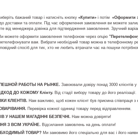
иберіть бажаний товар і натисніть кнопку
«Купити»
і потім
«Оформити 
до доставки та оплати. Під час оформлення замовлення ви можете зали
е від менеджера дзвінка для підтвердження замовлення. Зручний варіан
Ви можете оформити замовлення телефоном через опцію
"Перетелефону
етелефонувати вам. Вибрати необхідний товар можна в телефонному реж
повідний спосіб для тих, хто не любить втрачати час на пошуки потрібного
СПЕШНОЙ РАБОТЫ НА РЫНКЕ.
Завоювали довіру понад 3000 клієнтів у в
ІДХОД ДО КОЖОМУ Клінту.
Від стадії вибору товару до його реалізації.
КИ КЛІЕНТІВ.
Нам важливо, щоб кожен клієнт був приємна співпраця з 
ТОВАРІВАННЯ.
Перевірка кожної одиниці товару перед відправленням.
ІВ У НАШЕМ МАГАДІННІ БЕЗПЕЧНІ.
Нам можна довіряти!
Я З ВСІМ УКРАЇНЕ.
Відсилання замовлень на день оплати!
ОБХОДИМЫЙ ТОВАР?
Ми замовимо його спеціально для вас і його наявн