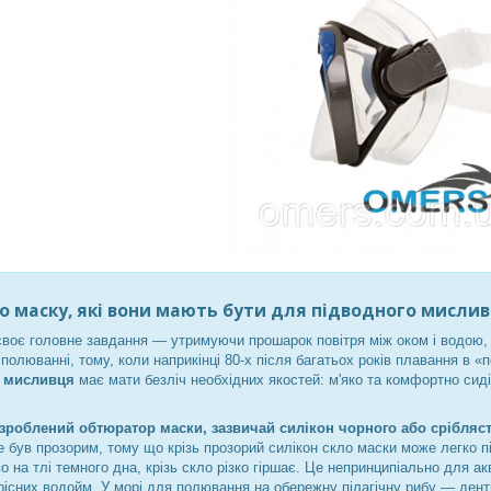
ро маску, які вони мають бути для підводного мисли
воє головне завдання — утримуючи прошарок повітря між оком і водою, 
полюванні, тому, коли наприкінці 80-х після багатьох років плавання в «
о мисливця
має мати безліч необхідних якостей: м'яко та комфортно сиді
.
о зроблений обтюратор маски, зазвичай силікон чорного або срібляс
е був прозорим, тому що крізь прозорий силікон скло маски може легко п
о на тлі темного дна, крізь скло різко гіршає. Це непринципіально для а
прісних водойм. У морі для полювання на обережну пілагічну рибу — денти