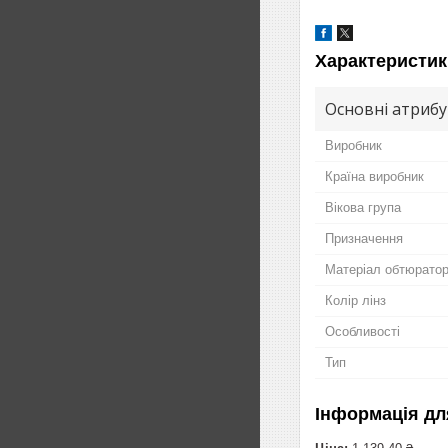
Характеристик
Основні атриб
Виробник
Країна виробник
Вікова група
Призначення
Матеріал обтюрато
Колір лінз
Особливості
Тип
Інформація дл