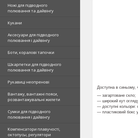
Ножі для підводного
полювання та дайвінгу
Кукани
Аксесуари для підводного
полювання і дайвінгу
Боти, коралові тапочки
Шкарпетки для підводного
полювання та дайвінгу
Рукавиці неопренові
Доступна в синьому, 
Вантажу, вантажні пояси,
― загартоване скло;
розвантажувальні жилети
― широкий кут огляд
― доступні кольори: 
Сумки для підводного
— пластиковий бокс у
полювання і дайвінгу
Компенсатори плавучості,
октопусы, регулятори