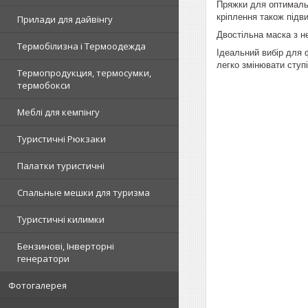
Пряжки для оптимальн
кріплення також підв
Прилади для дайвінгу
Двостільна маска з н
Термобілизна і Термоодежда
Ідеальний вибір для 
легко змінювати ступ
Термопродукция, термосумки,
термобокси
Меблі для кемпінгу
Туристичні Рюкзаки
Палатки туристичні
Спальные мешки для туризма
Туристичні килимки
Бензинові, Інверторні
генератори
Фотогалерея