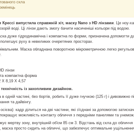
ртованого скла
ремінець
 Крессі випустила справжній хіт, маску Nano з HD лінзами
. Це ноу-х
розорій воді. Ці лінзи дають змогу бачити насиченіші кольори під водою.
ка дуже гідродинамічна і компактна по форми, призначена допомогти д
ж полегшує руху в невеликих очеретяних просторах.
інімальним. Маска обладнана поворотною мікрометричною легко регульов
у.
D лінзи
 та компактна форма
2 X 8,19 X 4,57
 технічність із захопливим дизайном.
 одній частині, без бортів, робить її дуже гнучкою (125 г) і дивовижно 
ання та дайвінгу.
осієва): кадр ділиться на дві частини, які з'єднані за допомогою затис
 покращує можливість контакту обличчя з передніми панелями та унемо
ижує мертву зону, внутрішній об'єм 85 см 3. Відстань від скла до обличч
 маска просто сидить на обличчі, що забезпечує оптимальне ущільнення