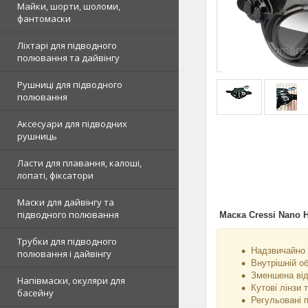
Майки, шорти, шоломи,
фантомаски
Ліхтарі для підводного
полювання та дайвінгу
Рушниці для підводного
полювання
Аксесуари для підводних
рушниць
Ласти для плавання, калоші,
лопаті, фіксатори
Маски для дайвінгу та
підводного полювання
Маска Cressi Nano 
Трубки для підводного
Надзвичайно 
полювання і дайвінгу
Внутрішній об
Зменшена від
Напівмаски, окуляри для
Кутові лінзи 
басейну
Регульовані 