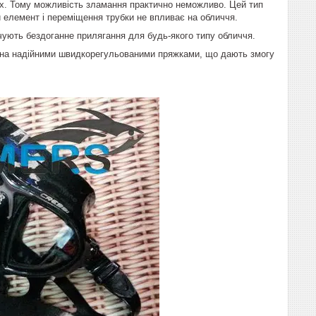
ках. Тому можливість зламання практично неможливо. Цей тип
й елемент і переміщення трубки не впливає на обличчя.
чують бездоганне прилягання для будь-якого типу обличчя.
нана надійними швидкорегульованими пряжками, що дають змогу