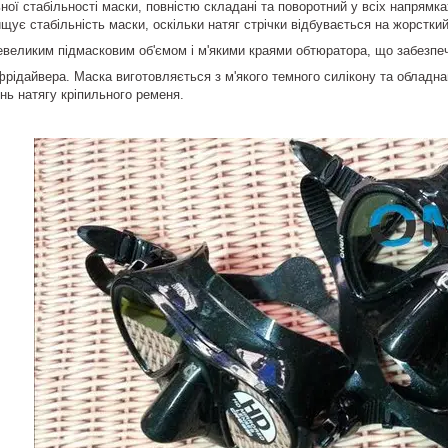
ої стабільності маски, повністю складані та поворотний у всіх напрям
ищує стабільність маски, оскільки натяг стрічки відбувається на жорстки
евеликим підмасковим об'ємом і м'якими краями обтюратора, що забезпе
фрідайвера. Маска виготовляється з м'якого темного силікону та облад
інь натягу кріпильного ременя.