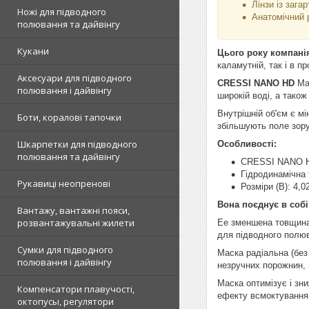
Лінзи із зага
Ножі для підводного
Анатомічний 
полювання та дайвінгу
Кукани
Цього року компанія
каламутній, так і в п
Аксесуари для підводного
CRESSI NANO HD
Мас
полювання і дайвінгу
широкій воді, а тако
Внутрішній об'єм є м
Боти, коралові тапочки
збільшують поле зор
Шкарпетки для підводного
Особливості:
полювання та дайвінгу
CRESSI NANO H
Гідродинамічна
Рукавиці неопренові
Розміри (В): 4,0
Вона поєднує в собі
Вантажу, вантажні пояси,
розвантажувальні жилети
Ее зменшена товщина в
для підводного полюв
Сумки для підводного
Маска радіальна (без 
полювання і дайвінгу
незручних порожнин,
Маска оптимізує і зн
Компенсатори плавучості,
ефекту всмоктування,
октопусы, регулятори