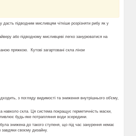
ау дасть підводним мисливцям чіткіше розрізняти рибу як у
айверу або підводному мисливцеві легко занурюватися на
аною пряжкою. Кутові загартовані скла лінзи
підходить, з погляду видимості та зниження внутрішнього об'єму,
кача навколо скла. Ця система покращує герметичність маски,
жливлює будь-яке потрапляння води зсередини.
я була знижена до такого ступеня, що під час занурення немає
 завдяки своєму дизайну.