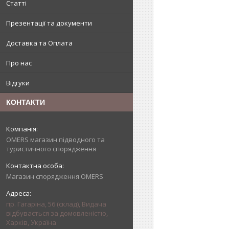
Статті
Презентації та документи
Доставка та Оплата
Про нас
Відгуки
КОНТАКТИ
OMERS магазин підводного та
туристичного спорядження
Магазин спорядження OMERS
пр. Гагаріна, 56 (склад), Видача
відбувається за домовленістю,
Харків, Україна